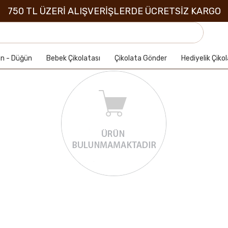
750 TL ÜZERİ ALIŞVERİŞLERDE ÜCRETSİZ KARGO
an - Düğün
Bebek Çikolatası
Çikolata Gönder
Hediyelik Çiko