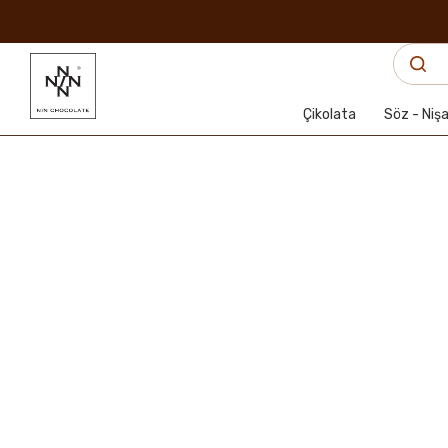
Çikolata
Söz - Niş