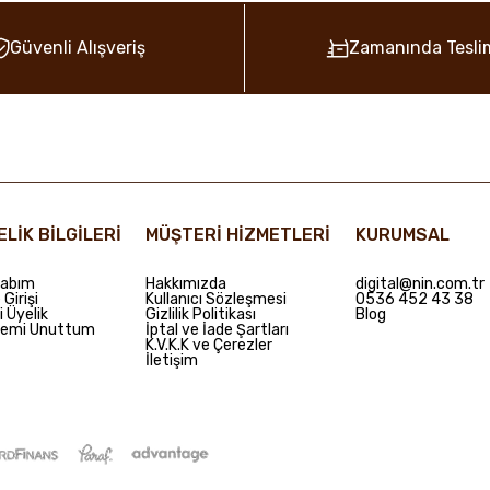
Güvenli Alışveriş
Zamanında Tesli
ELİK BİLGİLERİ
MÜŞTERİ HİZMETLERİ
KURUMSAL
abım
Hakkımızda
digital@nin.com.tr
Girişi
Kullanıcı Sözleşmesi
0536 452 43 38
i Üyelik
Gizlilik Politikası
Blog
remi Unuttum
İptal ve İade Şartları
K.V.K.K ve Çerezler
İletişim