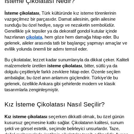
İsteme Çikolatası Nedir?
İsteme çikolatası
, Türk kültüründe kız isteme törenlerinin 
vazgeçilmez bir parçasıdır. Damat ailesinin, gelin ailesine 
sunduğu bu özel hediye, saygı ve nezaketin sembolüdür. 
Genellikle şık tepsiler ya da dekoratif gondol kutular içinde 
hazırlanan 
çikolata
, hem göze hem damağa hitap eder. Bu 
gelenek, aileler arasında tatlı bir başlangıç yapmayı amaçlar ve 
evlilik yolunda önemli bir adımı temsil eder.
Bu çikolatalar, lezzet kadar sunumlarıyla da dikkat çeker. Kaliteli 
malzemelerle üretilen 
isteme çikolatası
, bitter, sütlü ya da 
dolgulu çeşitleriyle farklı zevklere hitap eder. Özenle seçilen 
ambalajlar, bu özel anın anlamını güçlendirir. Türkiye’de bu 
gelenek, özellikle Ankara gibi şehirlerde modern ve klasik 
tasarımlarla zenginleşmiştir.
Kız İsteme Çikolatası Nasıl Seçilir?
Kız isteme çikolatası
 seçerken dikkatli olmak, bu özel günün 
kusursuz geçmesine katkı sağlar. Çikolatanın kalitesi, sunum 
şekli ve görsel estetik, seçimde belirleyici unsurlardır. Taze, 