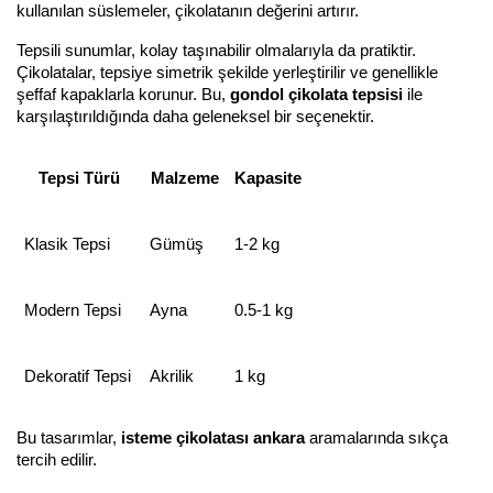
kullanılan süslemeler, çikolatanın değerini artırır.
Tepsili sunumlar, kolay taşınabilir olmalarıyla da pratiktir. 
Çikolatalar, tepsiye simetrik şekilde yerleştirilir ve genellikle 
şeffaf kapaklarla korunur. Bu, 
gondol çikolata tepsisi
 ile 
karşılaştırıldığında daha geleneksel bir seçenektir.
Tepsi Türü
Malzeme
Kapasite
Klasik Tepsi
Gümüş
1-2 kg
Modern Tepsi
Ayna
0.5-1 kg
Dekoratif Tepsi
Akrilik
1 kg
Bu tasarımlar, 
isteme çikolatası ankara
 aramalarında sıkça 
tercih edilir.