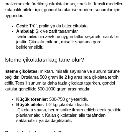
malzemelerle üretilmiş çikolatalar seçilmelidir. Tepsili modeller 
kalabalık aileler için, gondol kutular ise modern sunumlar için 
uygundur.
Çeşit
: Trüf, pralin ya da bitter çikolata.
Ambalaj
: Şık ve zarif tasarımlar.
 Gelin ailesinin zevkine uygun tatlar seçmek, nazik bir 
jesttir. Çikolata miktarı, misafir sayısına göre 
belirlenmelidir.
İsteme çikolatası kaç tane olur?
İsteme çikolatası
 miktarı, misafir sayısına ve sunum türüne 
bağlıdır. Ortalama 500 gram ile 2 kg arasında çikolata tercih 
edilir. Tepsili sunumlar daha fazla çikolata taşırken, gondol 
kutular genellikle 500-1000 gram arasındadır.
Küçük törenler
: 500-750 gr yeterlidir.
Büyük aileler
: 1-2 kg çikolata idealdir.
 Çikolata sayısı, her misafire ikram edilebilecek şekilde 
planlanmalıdır. Kalan çikolatalar, aile tarafından 
saklanabilir ya da dağıtılabilir.