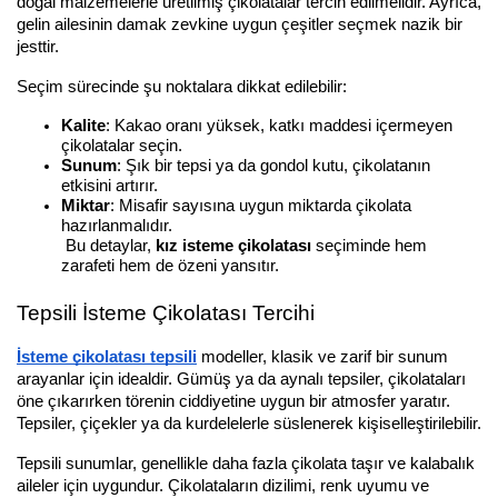
doğal malzemelerle üretilmiş çikolatalar tercih edilmelidir. Ayrıca, 
gelin ailesinin damak zevkine uygun çeşitler seçmek nazik bir 
jesttir.
Seçim sürecinde şu noktalara dikkat edilebilir:
Kalite
: Kakao oranı yüksek, katkı maddesi içermeyen 
çikolatalar seçin.
Sunum
: Şık bir tepsi ya da gondol kutu, çikolatanın 
etkisini artırır.
Miktar
: Misafir sayısına uygun miktarda çikolata 
hazırlanmalıdır.
 Bu detaylar, 
kız isteme çikolatası
 seçiminde hem 
zarafeti hem de özeni yansıtır.
Tepsili İsteme Çikolatası Tercihi
İsteme çikolatası tepsili
 modeller, klasik ve zarif bir sunum 
arayanlar için idealdir. Gümüş ya da aynalı tepsiler, çikolataları 
öne çıkarırken törenin ciddiyetine uygun bir atmosfer yaratır. 
Tepsiler, çiçekler ya da kurdelelerle süslenerek kişiselleştirilebilir.
Tepsili sunumlar, genellikle daha fazla çikolata taşır ve kalabalık 
aileler için uygundur. Çikolataların dizilimi, renk uyumu ve 