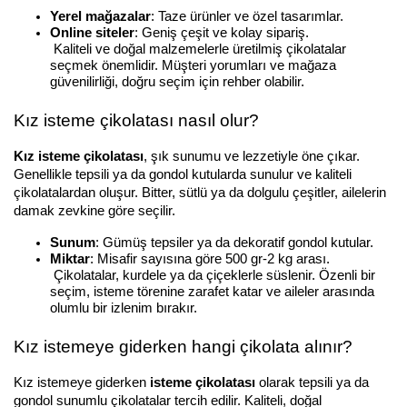
Yerel mağazalar
: Taze ürünler ve özel tasarımlar.
Online siteler
: Geniş çeşit ve kolay sipariş.
 Kaliteli ve doğal malzemelerle üretilmiş çikolatalar 
seçmek önemlidir. Müşteri yorumları ve mağaza 
güvenilirliği, doğru seçim için rehber olabilir.
Kız isteme çikolatası nasıl olur?
Kız isteme çikolatası
, şık sunumu ve lezzetiyle öne çıkar. 
Genellikle tepsili ya da gondol kutularda sunulur ve kaliteli 
çikolatalardan oluşur. Bitter, sütlü ya da dolgulu çeşitler, ailelerin 
damak zevkine göre seçilir.
Sunum
: Gümüş tepsiler ya da dekoratif gondol kutular.
Miktar
: Misafir sayısına göre 500 gr-2 kg arası.
 Çikolatalar, kurdele ya da çiçeklerle süslenir. Özenli bir 
seçim, isteme törenine zarafet katar ve aileler arasında 
olumlu bir izlenim bırakır.
Kız istemeye giderken hangi çikolata alınır?
Kız istemeye giderken 
isteme çikolatası
 olarak tepsili ya da 
gondol sunumlu çikolatalar tercih edilir. Kaliteli, doğal 