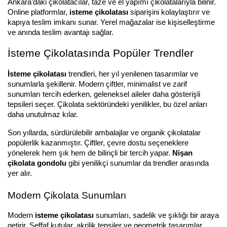
Ankara’daki çikolatacılar, taze ve el yapımı çikolatalarıyla bilinir. 
Online platformlar, 
isteme çikolatası
 siparişini kolaylaştırır ve 
kapıya teslim imkanı sunar. Yerel mağazalar ise kişiselleştirme 
ve anında teslim avantajı sağlar.
İsteme Çikolatasında Popüler Trendler
İsteme çikolatası
 trendleri, her yıl yenilenen tasarımlar ve 
sunumlarla şekillenir. Modern çiftler, minimalist ve zarif 
sunumları tercih ederken, geleneksel aileler daha gösterişli 
tepsileri seçer. Çikolata sektöründeki yenilikler, bu özel anları 
daha unutulmaz kılar.
Son yıllarda, sürdürülebilir ambalajlar ve organik çikolatalar 
popülerlik kazanmıştır. Çiftler, çevre dostu seçeneklere 
yönelerek hem şık hem de bilinçli bir tercih yapar. 
Nişan 
çikolata gondolu
 gibi yenilikçi sunumlar da trendler arasında 
yer alır.
Modern Çikolata Sunumları
Modern 
isteme çikolatası
 sunumları, sadelik ve şıklığı bir araya 
getirir. Şeffaf kutular, akrilik tepsiler ve geometrik tasarımlar, 