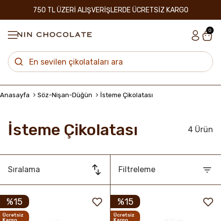
750 TL ÜZERİ ALIŞVERİŞLERDE ÜCRETSİZ KARGO
0
Anasayfa
Söz-Nişan-Düğün
İsteme Çikolatası
İsteme Çikolatası
4 Ürün
Sıralama
Filtreleme
%15
%15
Ücretsiz
Ücretsiz
Kargo
Kargo