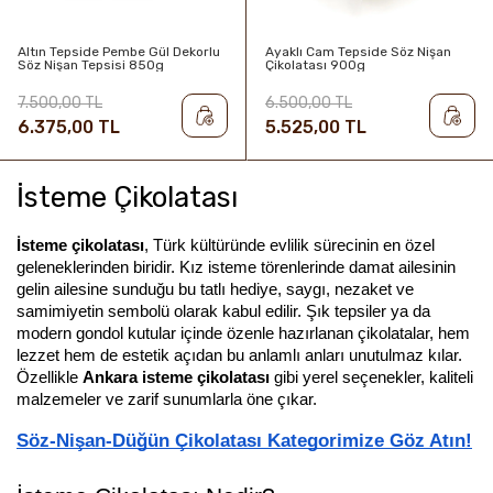
Altın Tepside Pembe Gül Dekorlu
Ayaklı Cam Tepside Söz Nişan
Söz Nişan Tepsisi 850g
Çikolatası 900g
7.500,00 TL
6.500,00 TL
6.375,00 TL
5.525,00 TL
İsteme Çikolatası
İsteme çikolatası
, Türk kültüründe evlilik sürecinin en özel 
geleneklerinden biridir. Kız isteme törenlerinde damat ailesinin 
gelin ailesine sunduğu bu tatlı hediye, saygı, nezaket ve 
samimiyetin sembolü olarak kabul edilir. Şık tepsiler ya da 
modern gondol kutular içinde özenle hazırlanan çikolatalar, hem 
lezzet hem de estetik açıdan bu anlamlı anları unutulmaz kılar. 
Özellikle 
Ankara isteme çikolatası
 gibi yerel seçenekler, kaliteli 
malzemeler ve zarif sunumlarla öne çıkar.
Söz-Nişan-Düğün Çikolatası Kategorimize Göz Atın!