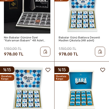
Nin Babalar Gününe Özel
Babalar Günü Baklava Desenli
''Kahraman Babam'' 48 Adet
Madlen Çikolata (48 adet)
Madlen Çikolata
1.150,00 TL
1.150,00 TL
978,00 TL
978,00 TL
%15
%15
Ücretsiz
Ücretsiz
Kargo
Kargo