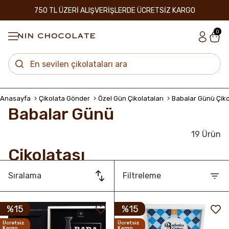
750 TL ÜZERİ ALIŞVERİŞLERDE ÜCRETSİZ KARGO
0
Anasayfa
Çikolata Gönder
Özel Gün Çikolataları
Babalar Günü Çiko
Babalar Günü
19 Ürün
Çikolatası
Sıralama
Filtreleme
%15
%15
Ücretsiz
Ücretsiz
Kargo
Kargo