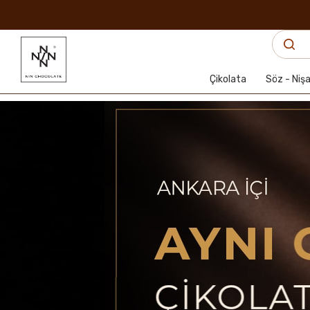
Çikolata
Söz - Niş