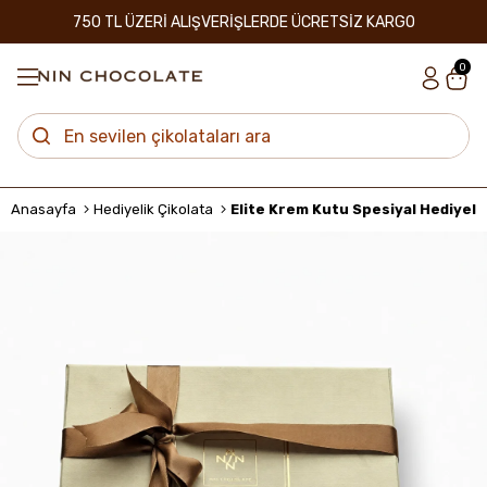
750 TL ÜZERİ ALIŞVERİŞLERDE ÜCRETSİZ KARGO
0
Anasayfa
Hediyelik Çikolata