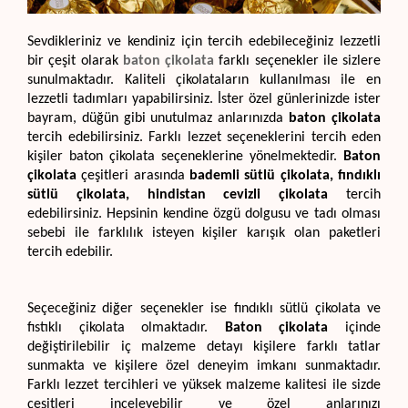
Sevdikleriniz ve kendiniz için tercih edebileceğiniz lezzetli 
bir çeşit olarak 
baton çikolata
farklı seçenekler ile sizlere 
sunulmaktadır. Kaliteli çikolataların kullanılması ile en 
lezzetli tadımları yapabilirsiniz. İster özel günlerinizde ister 
bayram, düğün gibi unutulmaz anlarınızda 
baton çikolata 
tercih edebilirsiniz. Farklı lezzet seçeneklerini tercih eden 
kişiler baton çikolata seçeneklerine yönelmektedir. 
Baton 
çikolata
 çeşitleri arasında 
bademli sütlü çikolata, fındıklı 
sütlü çikolata, hindistan cevizli çikolata
 tercih 
edebilirsiniz. Hepsinin kendine özgü dolgusu ve tadı olması 
sebebi ile farklılık isteyen kişiler karışık olan paketleri 
tercih edebilir.
Seçeceğiniz diğer seçenekler ise fındıklı sütlü çikolata ve 
fıstıklı çikolata olmaktadır. 
Baton çikolata
 içinde 
değiştirilebilir iç malzeme detayı kişilere farklı tatlar 
sunmakta ve kişilere özel deneyim imkanı sunmaktadır. 
Farklı lezzet tercihleri ve yüksek malzeme kalitesi ile sizde 
çeşitleri inceleyebilir ve özel anlarınızı 