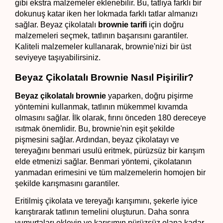
gibi ekstra malzemeler eklenebilir. Bu, tatlıya farklı bir 
dokunuş katar iken her lokmada farklı tatlar almanızı 
sağlar. Beyaz çikolatalı 
brownie tarifi 
için doğru 
malzemeleri seçmek, tatlının başarısını garantiler. 
Kaliteli malzemeler kullanarak, brownie'nizi bir üst 
seviyeye taşıyabilirsiniz.
Beyaz Çikolatalı Brownie Nasıl Pişirilir?
Beyaz çikolatalı brownie
 yaparken, doğru pişirme 
yöntemini kullanmak, tatlının mükemmel kıvamda 
olmasını sağlar. İlk olarak, fırını önceden 180 dereceye 
ısıtmak önemlidir. Bu, brownie'nin eşit şekilde 
pişmesini sağlar. Ardından, beyaz çikolatayı ve 
tereyağını benmari usulü eritmek, pürüzsüz bir karışım 
elde etmenizi sağlar. Benmari yöntemi, çikolatanın 
yanmadan erimesini ve tüm malzemelerin homojen bir 
şekilde karışmasını garantiler.
Eritilmiş çikolata ve tereyağı karışımını, şekerle iyice 
karıştırarak tatlının temelini oluşturun. Daha sonra 
yumurtaları ekleyin ve karışımın pürüzsüz olana kadar 