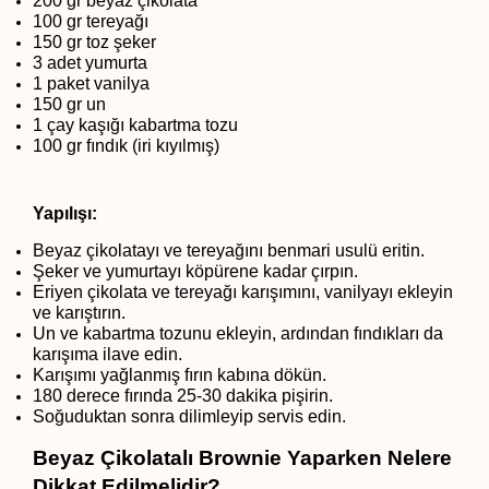
200 gr beyaz çikolata
100 gr tereyağı
150 gr toz şeker
3 adet yumurta
1 paket vanilya
150 gr un
1 çay kaşığı kabartma tozu
100 gr fındık (iri kıyılmış)
Yapılışı:
Beyaz çikolatayı ve tereyağını benmari usulü eritin.
Şeker ve yumurtayı köpürene kadar çırpın.
Eriyen çikolata ve tereyağı karışımını, vanilyayı ekleyin 
ve karıştırın.
Un ve kabartma tozunu ekleyin, ardından fındıkları da 
karışıma ilave edin.
Karışımı yağlanmış fırın kabına dökün.
180 derece fırında 25-30 dakika pişirin. 
Soğuduktan sonra dilimleyip servis edin.
Beyaz Çikolatalı Brownie Yaparken Nelere 
Dikkat Edilmelidir?