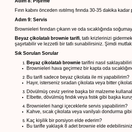
Adım 8: Pişirme
Fırın kabını önceden ısıtılmış fırında 30-35 dakika kadar p
Adım 9: Servis
Brownieleri fırından çıkarın ve oda sıcaklığında soğumaya
Beyaz çikolatalı brownie tarifi
, tatlı krizlerinizi giderm
şaşırtabilir ve lezzetli bir tatlı sunabilirsiniz. Şimdi mut
Sık Sorulan Sorular
Beyaz çikolatalı brownie
tarifini nasıl saklayabili
Brownieleri hava geçirmez bir kapta oda sıcaklığınd
Bu tarifi sadece beyaz çikolata ile mi yapabilirim?
Hayır, isterseniz sıradan çikolata veya bitter çikolat
Dövülmüş ceviz yerine başka bir malzeme kullanab
Elbette, dövülmüş fındık veya fıstık gibi başka kuruy
Brownieleri hangi içeceklerle servis yapabilirim?
Kahve, sıcak çikolata veya vanilyalı dondurma gibi ç
Kaç kişilik bir porsiyon elde ederim?
Bu tarifle yaklaşık 8 adet brownie elde edebilirsiniz