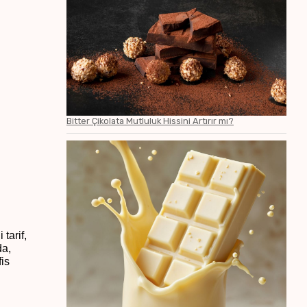
Bitter Çikolata Mutluluk Hissini Artırır mı?
 tarif,
da,
fis