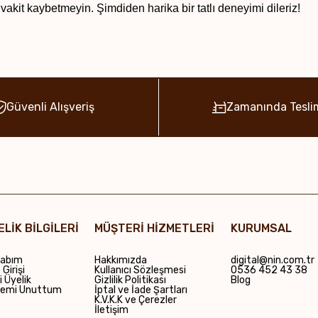
 vakit kaybetmeyin. Şimdiden harika bir tatlı deneyimi dileriz!
Güvenli Alışveriş
Zamanında Tesli
ELİK BİLGİLERİ
MÜŞTERİ HİZMETLERİ
KURUMSAL
abım
Hakkımızda
digital@nin.com.tr
Girişi
Kullanıcı Sözleşmesi
0536 452 43 38
i Üyelik
Gizlilik Politikası
Blog
remi Unuttum
İptal ve İade Şartları
K.V.K.K ve Çerezler
İletişim