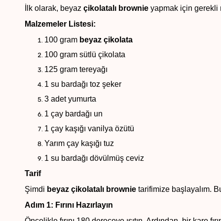
İlk olarak, beyaz
çikolatalı brownie
yapmak için gerekli m
Malzemeler Listesi:
100 gram
beyaz çikolata
100 gram sütlü çikolata
125 gram tereyağı
1 su bardağı toz şeker
3 adet yumurta
1 çay bardağı un
1 çay kaşığı vanilya özütü
Yarım çay kaşığı tuz
1 su bardağı dövülmüş ceviz
Tarif
Şimdi
beyaz çikolatalı brownie
tarifimize başlayalım. Bu
Adım 1: Fırını Hazırlayın
Öncelikle fırını 180 dereceye ısıtın. Ardından, bir kare fı