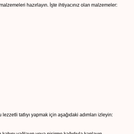
alzemeleri hazırlayın. İşte ihtiyacınız olan malzemeler:
 lezzetli tatlıyı yapmak için aşağıdaki adımları izleyin:
rın kabını yağlayın veya pişirme kağıdıyla kaplayın.