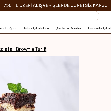
750 TL ÜZERİ ALIŞVERİŞLERDE ÜCRETSİZ KARGO
an - Düğün
Bebek Çikolatası
Çikolata Gönder
Hediyelik Çiko
olatalı Brownie Tarifi