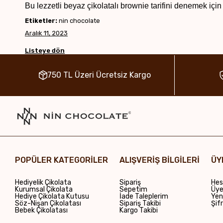
Bu lezzetli beyaz çikolatalı brownie tarifini denemek için
Etiketler:
nin chocolate
Aralık 11, 2023
Listeye dön
750 TL Üzeri Ücretsiz Kargo
POPÜLER KATEGORİLER
ALIŞVERİŞ BİLGİLERİ
ÜY
Hediyelik Çikolata
Sipariş
Hes
Kurumsal Çikolata
Sepetim
Üye 
Hediye Çikolata Kutusu
İade Taleplerim
Yen
Söz-Nişan Çikolatası
Sipariş Takibi
Şif
Bebek Çikolatası
Kargo Takibi