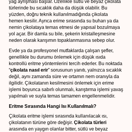
yağ ayrışması başlar. Özellikle sütlü ve beyaz çikolata 
türlerinde bu sıcaklık daha da düşük olabilir. Bu 
yüzden, doğru teknik kullanılmadığında çikolata 
hemen kesilir. Ayrıca erime sırasında su buharı ya da 
nemin çikolataya temas etmesi de yapısal bozulmaya 
yol açar. Bir damla su bile, şekerin kristalleşmesine 
neden olarak karışımın topaklanmasına sebep olur.
Evde ya da profesyonel mutfaklarda çalışan şefler, 
genellikle bu durumu önlemek için düşük ısıda 
kontrollü eritme yöntemlerini tercih ederler. Bu noktada 
“
çikolata nasıl erir
” sorusunun yanıtı, yalnızca sıcaklık 
değil, aynı zamanda süre ve ortamın nem oranıyla da 
ilgilidir. Çikolatanın kesilmesini önlemek için erime 
işlemi boyunca sabırlı olunmalı, karıştırma işlemi yavaş 
yapılmalı ve suyla temas tamamen engellenmelidir.
Eritme Sırasında Hangi Isı Kullanılmalı?
Çikolata eritme işlemi sırasında kullanılacak ısı, 
çikolatanın türüne göre değişir. 
Çikolata türleri
arasında en yaygın olanlar bitter, sütlü ve beyaz 