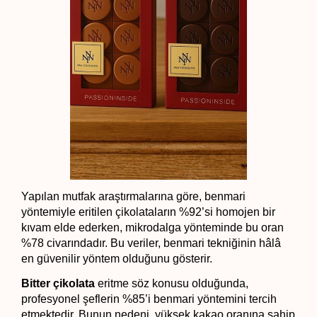
Yapılan mutfak araştırmalarına göre, benmari 
yöntemiyle eritilen çikolataların %92’si homojen bir 
kıvam elde ederken, mikrodalga yönteminde bu oran 
%78 civarındadır. Bu veriler, benmari tekniğinin hâlâ 
en güvenilir yöntem olduğunu gösterir.
Bitter çikolata
 eritme söz konusu olduğunda, 
profesyonel şeflerin %85’i benmari yöntemini tercih 
etmektedir. Bunun nedeni, yüksek kakao oranına sahip 