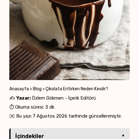
Anasayfa
>
Blog
>
Çikolata Eritirken Neden Kesilir?
✍️
Yazar:
Özlem Gökmen - İçerik Editörü
⏱️ Okuma süresi: 3 dk
✉️ Bu yazı
7 Ağustos 2026
tarihinde güncellenmiştir.
İçindekiler