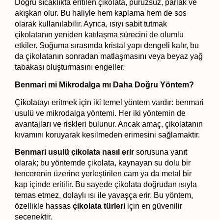
Doğru sıcaklıkta eritilen çikolata, pürüzsüz, parlak ve 
akışkan olur. Bu haliyle hem kaplama hem de sos 
olarak kullanılabilir. Ayrıca, ısıyı sabit tutmak 
çikolatanın yeniden katılaşma sürecini de olumlu 
etkiler. Soğuma sırasında kristal yapı dengeli kalır, bu 
da çikolatanın sonradan matlaşmasını veya beyaz yağ 
tabakası oluşturmasını engeller.
Benmari mi Mikrodalga mı Daha Doğru Yöntem?
Çikolatayı eritmek için iki temel yöntem vardır: benmari 
usulü ve mikrodalga yöntemi. Her iki yöntemin de 
avantajları ve riskleri bulunur. Ancak amaç, çikolatanın 
kıvamını koruyarak kesilmeden erimesini sağlamaktır.
Benmari usulü çikolata nasıl erir
 sorusuna yanıt 
olarak; bu yöntemde çikolata, kaynayan su dolu bir 
tencerenin üzerine yerleştirilen cam ya da metal bir 
kap içinde eritilir. Bu sayede çikolata doğrudan ısıyla 
temas etmez, dolaylı ısı ile yavaşça erir. Bu yöntem, 
özellikle hassas 
çikolata türleri
 için en güvenilir 
seçenektir.