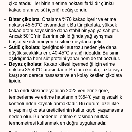
çikolatadır. Her birinin erime noktası farklıdır çünkü 
kakao oranı ve süt içeriği değişkendir.
Bitter çikolata
: Ortalama %70 kakao içerir ve erime 
noktası 45-50°C civarındadır. Bu tür çikolata, yüksek 
kakao oranı sayesinde daha stabil bir yapıya sahiptir. 
Ancak 50°C’nin üzerine çıkıldığında yağ ayrışması 
başlar ve istenmeyen kesilme meydana gelir.
Sütlü çikolata
: İçeriğindeki süt tozu nedeniyle daha 
düşük sıcaklıkta erir. 40-45°C aralığı idealdir. Bu sınır 
aşıldığında hem süt proteini yanar hem de tat bozulur.
Beyaz çikolata
: Kakao kitlesi içermediği için erime 
noktası 35-40°C arasındadır. Bu tür çikolata, fazla ısıya 
karşı son derece hassastır ve en kolay kesilen çikolata 
tipidir.
Gıda endüstrisinde yapılan 2023 verilerine göre, 
temperleme ve eritme hatalarının %64’ü yanlış sıcaklık 
kontrolünden kaynaklanmaktadır. Bu durum, özellikle 
el yapımı çikolata üreticilerinin kalite kaybı yaşamasına 
neden olur. Bu nedenle, eritme sırasında mutfak 
termometresi kullanmak en doğru uygulamadır.