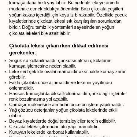
kumaşa daha hızlı yayılabilir. Bu nedenle lekeye anında 
müdahale etmek oldukça önemlidir. Bazı çikolata çeşitleri 
yoğun kakao içerdiği için koyu iz bırakabilir. Özellikle çocuk 
kıyafetlerinde çikolata lekesi sık karşılaşılan sorunlardan 
biridir. Doğru temizlik yöntemleri sayesinde en yoğun 
çikolata lekeleri bile azaltılabilir.
Çikolata lekesi çıkarırken dikkat edilmesi 
gerekenler:
Soğuk su kullanılmalıdır çünkü sıcak su çikolatanın 
kumaşa işlemesine neden olabilir.
Leke sert şekilde ovalanmamalıdır aksi halde kumaş zarar 
görebilir.
Fazla çikolata önce alınmalıdır ve lekenin yayılması 
önlenmelidir.
Hassas kumaşlarda dikkatli olunmalıdır çünkü ağır işlemler 
renk bozulmasına yol açabilir.
Çamaşır makinesine atmadan önce ön işlem yapılmalıdır.
Yağ çözücü deterjanlar yoğun çikolata lekelerinde etkili 
olabilir.
Beyaz kıyafetlerde doğal temizleyiciler tercih edilebilir.
Çikolata lekesi çıkmadan ütü yapılmamalıdır.
Kuruyan lekelerde karbonat kullanılabilir.