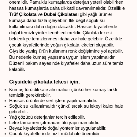
önemlidir. Pamuklu kumaşlarda deterjan yeterli olabilirken 
hassas kumaşlarda daha dikkatli davranılmalıdır. Özellikle 
Trüf Çikolata
ve
 Dubai Çikolatası 
gibi yağlı ürünler 
kumaşa daha fazla işleyebilir. Ilık değil soğuk su 
kullanılması daha doğru olacaktır. Hassas kıyafetlerde 
doğal temizleyiciler tercih edilmelidir. Çikolata lekesi 
bekledikçe temizlenmesi daha zor hale gelebilir. Özellikle 
çocuk kıyafetlerinde yoğun çikolata lekeleri oluşabilir. 
Giyside yanlış ürün kullanımı renk değişimine yol açabilir. 
Bu nedenle kumaş yapısına uygun işlem yapılmalıdır. 
Düzenli bakım sayesinde kıyafetler daha uzun süre temiz 
kalabilir.
Giysideki çikolata lekesi için:
Kumaş türü dikkate alınmalıdır çünkü her kumaş farklı 
temizlik gerektirebilir.
Hassas ürünlerde sert işlem yapılmamalıdır.
Soğuk su kullanılmalıdır çünkü sıcak su lekeyi kalıcı hale 
getirebilir.
Yağ çözücü deterjanlar tercih edilebilir.
Leke tamamen çıkmadan ütü yapılmamalıdır.
Beyaz kıyafetlerde doğal yöntemler uygulanabilir.
Çocuk kıyafetlerinde hızlı müdahale önemlidir.