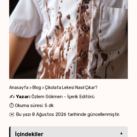
Anasayfa
>
Blog
>
Çikolata Lekesi Nasıl Çıkar?
✍️
Yazar:
Özlem Gökmen - İçerik Editörü
⏱️ Okuma süresi: 5 dk
✉️ Bu yazı
8 Ağustos 2026
tarihinde güncellenmiştir.
İçindekiler