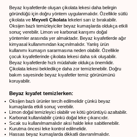
Beyaz kıyafetlerde oluşan çikolata lekesi daha belirgin 
göründüğü için doğru yöntem uygulanmalıdır. Özellikle sütlü 
çikolata ve
 Meyveli Çikolata
lekeleri sarı iz bırakabilir. 
Oksijen bazlı temizleyiciler beyaz kumaşlarda oldukça etkili 
sonuç verebilir. Limon ve karbonat karışımı doğal 
yöntemler arasında yer almaktadır. Beyaz kıyafetlerde ağır 
kimyasal kullanımından kaçınılmalıdır. Yanlış ürün 
kullanımı kumaşın sararmasına neden olabilir. Özellikle 
çocuk kıyafetlerinde çikolata lekesi daha sık oluşabilir. 
Beyaz kıyafetlerde hızlı müdahale oldukça önemlidir. 
Çikolata lekesi bekledikçe daha zor temizlenebilir. Doğru 
bakım sayesinde beyaz kıyafetler temiz görünümünü 
koruyabilir.
Beyaz kıyafet temizlerken:
Oksijen bazlı ürünler tercih edilmelidir çünkü beyaz 
kumaşlarda etkili sonuç verebilir.
Limon doğal temizleyici olabilir ve kötü görüntüyü azaltabilir.
Karbonat kullanılabilir çünkü doğal leke çıkarıcıdır.
Sıcak su kullanılmamalıdır aksi halde leke sabitlenebilir.
Kurutma öncesi leke kontrol edilmelidir.
Hassas beyaz kumaşlarda dikkatli davranılmalıdır.