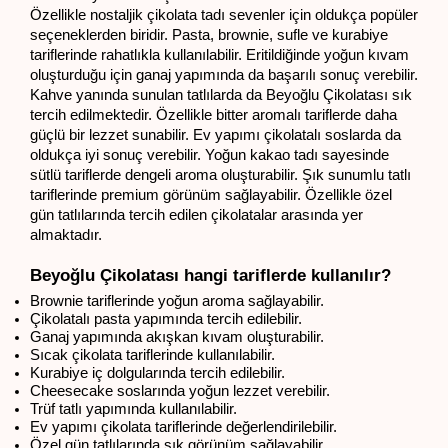
Özellikle nostaljik çikolata tadı sevenler için oldukça popüler 
seçeneklerden biridir. Pasta, brownie, sufle ve kurabiye 
tariflerinde rahatlıkla kullanılabilir. Eritildiğinde yoğun kıvam 
oluşturduğu için ganaj yapımında da başarılı sonuç verebilir. 
Kahve yanında sunulan tatlılarda da Beyoğlu Çikolatası sık 
tercih edilmektedir. Özellikle bitter aromalı tariflerde daha 
güçlü bir lezzet sunabilir. Ev yapımı çikolatalı soslarda da 
oldukça iyi sonuç verebilir. Yoğun kakao tadı sayesinde 
sütlü tariflerde dengeli aroma oluşturabilir. Şık sunumlu tatlı 
tariflerinde premium görünüm sağlayabilir. Özellikle özel 
gün tatlılarında tercih edilen çikolatalar arasında yer 
almaktadır.
Beyoğlu Çikolatası hangi tariflerde kullanılır?
Brownie tariflerinde yoğun aroma sağlayabilir.
Çikolatalı pasta yapımında tercih edilebilir.
Ganaj yapımında akışkan kıvam oluşturabilir.
Sıcak çikolata tariflerinde kullanılabilir.
Kurabiye iç dolgularında tercih edilebilir.
Cheesecake soslarında yoğun lezzet verebilir.
Trüf tatlı yapımında kullanılabilir.
Ev yapımı çikolata tariflerinde değerlendirilebilir.
Özel gün tatlılarında şık görünüm sağlayabilir.