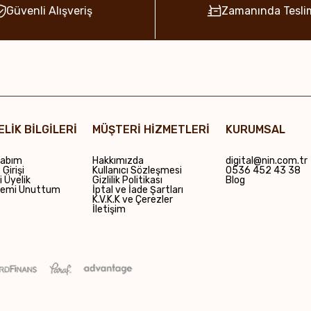
Güvenli Alışveriş
Zamanında Tesli
ELİK BİLGİLERİ
MÜŞTERİ HİZMETLERİ
KURUMSAL
abım
Hakkımızda
digital@nin.com.tr
Girişi
Kullanıcı Sözleşmesi
0536 452 43 38
i Üyelik
Gizlilik Politikası
Blog
remi Unuttum
İptal ve İade Şartları
K.V.K.K ve Çerezler
İletişim