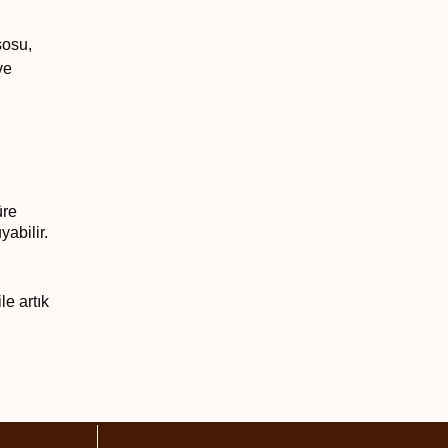
sosu,
ve
üre
abilir.
le artık