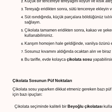
Küçük bir tencereye tereyağını koyun ve kısık ateşt
Tereyağı eridikten sonra, sütü tencereye ekleyin ve
Süt ısındığında, küçük parçalara böldüğünüz
tabl
sağlayın.
Çikolata tamamen eridikten sonra, kakao ve şekeri
kullanabilirsiniz.
Karışım homojen hale geldiğinde, vanilya özünü ek
Sosunuz kıvamını aldığında ocaktan alın ve biraz
Bu tarifle, evde kolayca
çikolata sosu
yapabilirsi
Çikolata Sosunun Püf Noktaları
Çikolata sosu yaparken dikkat etmeniz gereken bazı püf n
için bazı ipuçları:
Çikolata seçiminde kaliteli bir
Beyoğlu çikolatası
kulla