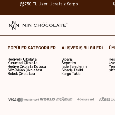
750 TL Üzeri Ücretsiz Kargo
POPÜLER KATEGORİLER
ALIŞVERİŞ BİLGİLERİ
ÜY
Hediyelik Çikolata
Sipariş
Hes
Kurumsal Çikolata
Sepetim
Üye 
Hediye Çikolata Kutusu
İade Taleplerim
Yen
Söz-Nişan Çikolatası
Sipariş Takibi
Şif
Bebek Çikolatası
Kargo Takibi