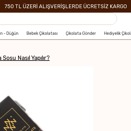
750 TL ÜZERİ ALIŞVERİŞLERDE ÜCRETSİZ KARGO
an - Düğün
Bebek Çikolatası
Çikolata Gönder
Hediyelik Çiko
 Sosu Nasıl Yapılır?