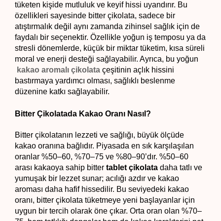
tüketen kişide mutluluk ve keyif hissi uyandırır. Bu 
özellikleri sayesinde bitter çikolata, sadece bir 
atıştırmalık değil aynı zamanda zihinsel sağlık için de 
faydalı bir seçenektir. Özellikle yoğun iş temposu ya da 
stresli dönemlerde, küçük bir miktar tüketim, kısa süreli 
moral ve enerji desteği sağlayabilir. Ayrıca, bu yoğun
kakao aromalı çikolata
çeşitinin açlık hissini 
bastırmaya yardımcı olması, sağlıklı beslenme 
düzenine katkı sağlayabilir.
Bitter Çikolatada Kakao Oranı Nasıl? 
Bitter çikolatanın lezzeti ve sağlığı, büyük ölçüde 
kakao oranına bağlıdır. Piyasada en sık karşılaşılan 
oranlar %50–60, %70–75 ve %80–90’dır. %50–60 
arası kakaoya sahip bitter
 tablet çikolata
 daha tatlı ve 
yumuşak bir lezzet sunar; acılığı azdır ve kakao 
aroması daha hafif hissedilir. Bu seviyedeki kakao 
oranı, bitter çikolata tüketmeye yeni başlayanlar için 
uygun bir tercih olarak öne çıkar. Orta oran olan %70–