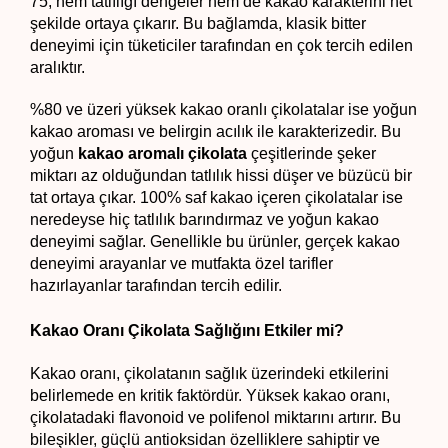
75, hem tatlılığı dengeler hem de kakao karakterini net 
şekilde ortaya çıkarır. Bu bağlamda, klasik bitter 
deneyimi için tüketiciler tarafından en çok tercih edilen 
aralıktır.
%80 ve üzeri yüksek kakao oranlı çikolatalar ise yoğun 
kakao aroması ve belirgin acılık ile karakterizedir. Bu 
yoğun 
kakao aromalı çikolata
 çeşitlerinde şeker 
miktarı az olduğundan tatlılık hissi düşer ve büzücü bir 
tat ortaya çıkar. 100% saf kakao içeren çikolatalar ise 
neredeyse hiç tatlılık barındırmaz ve yoğun kakao 
deneyimi sağlar. Genellikle bu ürünler, gerçek kakao 
deneyimi arayanlar ve mutfakta özel tarifler 
hazırlayanlar tarafından tercih edilir.
Kakao Oranı Çikolata Sağlığını Etkiler mi?
Kakao oranı, çikolatanın sağlık üzerindeki etkilerini 
belirlemede en kritik faktördür. Yüksek kakao oranı, 
çikolatadaki flavonoid ve polifenol miktarını artırır. Bu 
bileşikler, güçlü antioksidan özelliklere sahiptir ve 