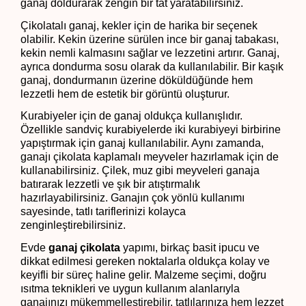
ganaj doldurarak zengin bir tat yaratabilirsiniz.
Çikolatalı ganaj, kekler için de harika bir seçenek 
olabilir. Kekin üzerine sürülen ince bir ganaj tabakası, 
kekin nemli kalmasını sağlar ve lezzetini artırır. Ganaj, 
ayrıca dondurma sosu olarak da kullanılabilir. Bir kaşık 
ganaj, dondurmanın üzerine döküldüğünde hem 
lezzetli hem de estetik bir görüntü oluşturur.
Kurabiyeler için de ganaj oldukça kullanışlıdır. 
Özellikle sandviç kurabiyelerde iki kurabiyeyi birbirine 
yapıştırmak için ganaj kullanılabilir. Aynı zamanda, 
ganajı çikolata kaplamalı meyveler hazırlamak için de 
kullanabilirsiniz. Çilek, muz gibi meyveleri ganaja 
batırarak lezzetli ve şık bir atıştırmalık 
hazırlayabilirsiniz. Ganajın çok yönlü kullanımı 
sayesinde, tatlı tariflerinizi kolayca 
zenginleştirebilirsiniz.
Evde 
ganaj çikolata
 yapımı, birkaç basit ipucu ve 
dikkat edilmesi gereken noktalarla oldukça kolay ve 
keyifli bir süreç haline gelir. Malzeme seçimi, doğru 
ısıtma teknikleri ve uygun kullanım alanlarıyla 
ganajınızı mükemmelleştirebilir, tatlılarınıza hem lezzet 