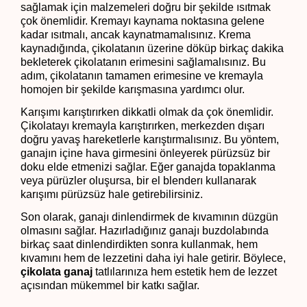
sağlamak için malzemeleri doğru bir şekilde ısıtmak 
çok önemlidir. Kremayı kaynama noktasına gelene 
kadar ısıtmalı, ancak kaynatmamalısınız. Krema 
kaynadığında, çikolatanın üzerine döküp birkaç dakika 
bekleterek çikolatanın erimesini sağlamalısınız. Bu 
adım, çikolatanın tamamen erimesine ve kremayla 
homojen bir şekilde karışmasına yardımcı olur.
Karışımı karıştırırken dikkatli olmak da çok önemlidir. 
Çikolatayı kremayla karıştırırken, merkezden dışarı 
doğru yavaş hareketlerle karıştırmalısınız. Bu yöntem, 
ganajın içine hava girmesini önleyerek pürüzsüz bir 
doku elde etmenizi sağlar. Eğer ganajda topaklanma 
veya pürüzler oluşursa, bir el blenderı kullanarak 
karışımı pürüzsüz hale getirebilirsiniz.
Son olarak, ganajı dinlendirmek de kıvamının düzgün 
olmasını sağlar. Hazırladığınız ganajı buzdolabında 
birkaç saat dinlendirdikten sonra kullanmak, hem 
kıvamını hem de lezzetini daha iyi hale getirir. Böylece, 
çikolata ganaj
 tatlılarınıza hem estetik hem de lezzet 
açısından mükemmel bir katkı sağlar.