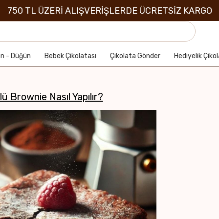
750 TL ÜZERİ ALIŞVERİŞLERDE ÜCRETSİZ KARGO
an - Düğün
Bebek Çikolatası
Çikolata Gönder
Hediyelik Çiko
ü Brownie Nasıl Yapılır?