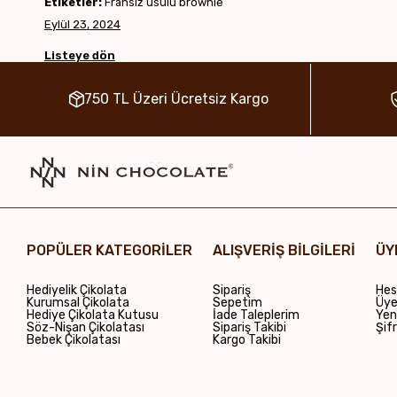
Etiketler:
Fransız usulü brownie
Eylül 23, 2024
Listeye dön
750 TL Üzeri Ücretsiz Kargo
POPÜLER KATEGORİLER
ALIŞVERİŞ BİLGİLERİ
ÜY
Hediyelik Çikolata
Sipariş
Hes
Kurumsal Çikolata
Sepetim
Üye 
Hediye Çikolata Kutusu
İade Taleplerim
Yen
Söz-Nişan Çikolatası
Sipariş Takibi
Şif
Bebek Çikolatası
Kargo Takibi