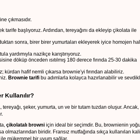
ne çıkmasıdır. 
erek tarife başlıyoruz. Ardından, tereyağını da ekleyip çikolata ile 
uktan sonra, birer birer yumurtaları ekleyerek iyice homojen hal
ula yardımıyla nazikçe karıştırıyoruz. 
sisine döküp önceden ısıtılmış 180 derece fırında 25-30 dakika 
; kürdan hafif nemli çıkarsa brownie'yi fırından alabiliriz. 
iz. 
Brownie tarifi
 bu adımlarla kolayca hazırlanabilir ve sevdikl
 Kullanılır?
ta, tereyağı, şeker, yumurta, un ve bir tutam tuzdan oluşur. Ancak, 
r.
ta, 
çikolatalı browni
 için ideal bir seçimdir. Bu, brownienin yoğu
sa olmazlarından biridir. Fransız mutfağında sıkça kullanılan kalit
a ile mükemmel bir uyum sağlar.