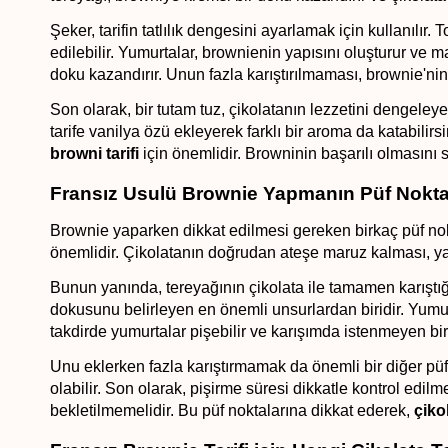
Şeker, tarifin tatlılık dengesini ayarlamak için kullanılır
edilebilir. Yumurtalar, brownienin yapısını oluşturur ve ma
doku kazandırır. Unun fazla karıştırılmaması, brownie'nin
Son olarak, bir tutam tuz, çikolatanın lezzetini dengeleyer
tarife vanilya özü ekleyerek farklı bir aroma da katabilir
browni tarifi 
için önemlidir. Browninin başarılı olmasını 
Fransız Usulü Brownie Yapmanın Püf Noktal
Brownie yaparken dikkat edilmesi gereken birkaç püf nokta
önemlidir. Çikolatanın doğrudan ateşe maruz kalması, yapı
Bunun yanında, tereyağının çikolata ile tamamen karıştı
dokusunu belirleyen en önemli unsurlardan biridir. Yum
takdirde yumurtalar pişebilir ve karışımda istenmeyen bir
Unu eklerken fazla karıştırmamak da önemli bir diğer püf
olabilir. Son olarak, pişirme süresi dikkatle kontrol edilme
bekletilmemelidir. Bu püf noktalarına dikkat ederek, 
çiko