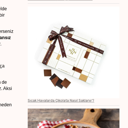
lde 
ir 
erseniz 
ansız 
.
ça 
 de 
 Aksi 
Sıcak Havalarda Çikolata Nasıl Saklanır?
neden 