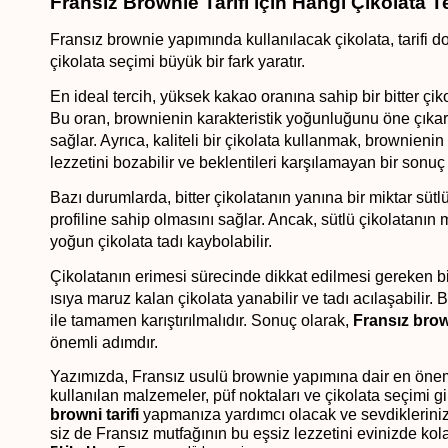
Fransız Brownie Tarifi için Hangi Çikolata T
Fransız brownie yapımında kullanılacak çikolata, tarifi 
çikolata seçimi büyük bir fark yaratır.
En ideal tercih, yüksek kakao oranına sahip bir bitter çik
Bu oran, brownienin karakteristik yoğunluğunu öne çıkarır
sağlar. Ayrıca, kaliteli bir çikolata kullanmak, brownienin 
lezzetini bozabilir ve beklentileri karşılamayan bir sonuç 
Bazı durumlarda, bitter çikolatanın yanına bir miktar sütlü 
profiline sahip olmasını sağlar. Ancak, sütlü çikolatanın m
yoğun çikolata tadı kaybolabilir.
Çikolatanın erimesi sürecinde dikkat edilmesi gereken bir
ısıya maruz kalan çikolata yanabilir ve tadı acılaşabilir. 
ile tamamen karıştırılmalıdır. Sonuç olarak, 
Fransız brown
önemli adımdır.
Yazımızda, Fransız usulü brownie yapımına dair en önemli n
browni tarifi 
yapmanıza yardımcı olacak ve sevdiklerinize
siz de Fransız mutfağının bu eşsiz lezzetini evinizde kola