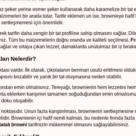
. Toz şeker yerine esmer şeker kullanarak daha karamelize bir tat e
lzemeleri bir arada tutar. Tarife eklenen un ise, brownieye hafif b
 sertleşmemesi için önemlidir.
ek tarifin daha zengin bir tat profiline sahip olmasını sağlar. Dil
siniz. Tüm bu malzemelerin doğru oranda ve kaliteli seçilmesi, 
Fr
sağlar ve ortaya çıkan lezzet, damaklarda unutulmaz bir iz bırakır
arı Nelerdir?
sı vardır. İlk olarak, çikolatanın benmari usulü eritilmesi olduk
sını bozabilir ve yanık bir tat oluşmasına neden olabilir.
ğından emin olmalısınız. Tereyağı, brownienin hem lezzetini hem
urta eklerken karışımın tamamen soğuduğundan emin olmalısınız.
 doku oluşabilir.
 noktasıdır. Unun fazla karıştırılması, brownienin sertleşmesine 
lidir. Brownienin içi hafif nemli kalmalı, bu nedenle fırında fazla 
latalı browni
 tarifinizin mükemmel olmasını sağlayabilirsiniz.