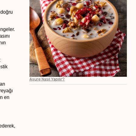
doğru 
ngeler. 
sını 
ın 
 
ik   
Aşure Nasıl Yapılır?
an 
reyağı 
n en 
kullanılan malzemeler, püf noktaları ve çikolata seçimi gibi konulara odaklandık. Tüm bu bilgiler, mükemmel bir çikolatalı 
ederek, 