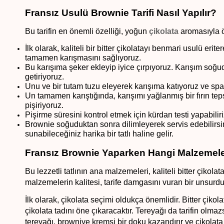
Fransız Usulü Brownie Tarifi Nasıl Yapılır?
Bu tarifin en önemli özelliği, yoğun 
çikolata
 aromasıyla ö
İlk olarak, kaliteli bir bitter çikolatayı benmari usulü erit
tamamen karışmasını sağlıyoruz. 
Bu karışıma şeker ekleyip iyice çırpıyoruz. Karışım soğud
getiriyoruz.
Unu ve bir tutam tuzu eleyerek karışıma katıyoruz ve spat
Un tamamen karıştığında, karışımı yağlanmış bir fırın tep
pişiriyoruz. 
Pişirme süresini kontrol etmek için kürdan testi yapabiliriz
Brownie soğuduktan sonra dilimleyerek servis edebilirsin
sunabileceğiniz harika bir tatlı haline gelir.
Fransız Brownie Yaparken Hangi Malzemeler
Bu lezzetli tatlının ana malzemeleri, kaliteli bitter çikola
malzemelerin kalitesi, tarife damgasını vuran bir unsurdu
İlk olarak, çikolata seçimi oldukça önemlidir. Bitter çikola
çikolata tadını öne çıkaracaktır. Tereyağı da tarifin olmaz
tereyağı, browniye kremsi bir doku kazandırır ve çikolat