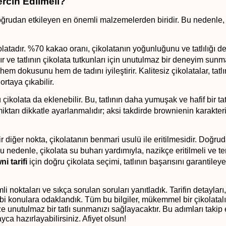
ercih Edilmeli?
doğrudan etkileyen en önemli malzemelerden biridir. Bu nedenle, 
olatadır. %70 kakao oranı, çikolatanın yoğunluğunu ve tatlılığı de
 ve tatlının çikolata tutkunları için unutulmaz bir deneyim sunma
hem dokusunu hem de tadını iyileştirir. Kalitesiz çikolatalar, tatlın
ortaya çıkabilir.
çikolata da eklenebilir. Bu, tatlının daha yumuşak ve hafif bir tat
iktarı dikkatle ayarlanmalıdır; aksi takdirde brownienin karakterist
 diğer nokta, çikolatanın benmari usulü ile eritilmesidir. Doğrud
Bu nedenle, çikolata su buharı yardımıyla, nazikçe eritilmeli ve te
i tarifi 
için doğru çikolata seçimi, tatlının başarısını garantileye
oktaları ve sıkça sorulan soruları yanıtladık. Tarifin detayları, 
 unutulmaz bir tatlı sunmanızı sağlayacaktır. Bu adımları takip 
yca hazırlayabilirsiniz. Afiyet olsun!