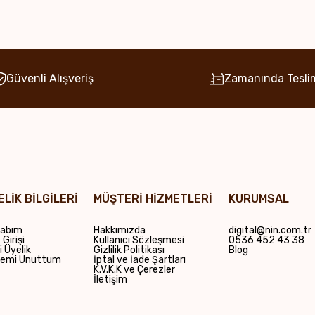
Güvenli Alışveriş
Zamanında Tesli
ELİK BİLGİLERİ
MÜŞTERİ HİZMETLERİ
KURUMSAL
abım
Hakkımızda
digital@nin.com.tr
Girişi
Kullanıcı Sözleşmesi
0536 452 43 38
i Üyelik
Gizlilik Politikası
Blog
remi Unuttum
İptal ve İade Şartları
K.V.K.K ve Çerezler
İletişim