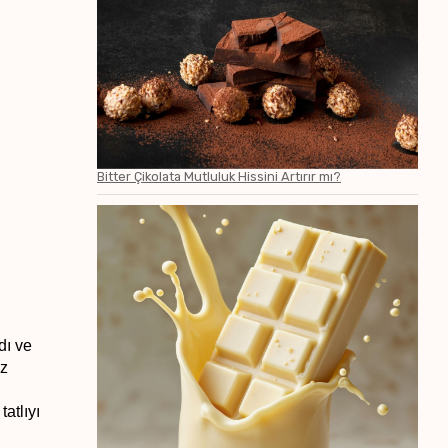
Bitter Çikolata Mutluluk Hissini Artırır mı?
ı ve 
z 
atlıyı 