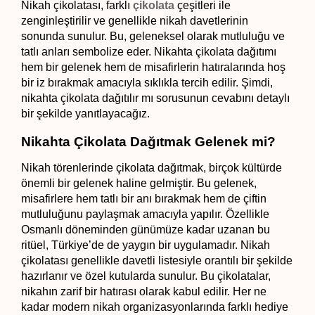
Nikah çikolatası, farklı 
çikolata
 çeşitleri ile 
zenginleştirilir ve genellikle nikah davetlerinin 
sonunda sunulur. Bu, geleneksel olarak mutluluğu ve 
tatlı anları sembolize eder. Nikahta çikolata dağıtımı 
hem bir gelenek hem de misafirlerin hatıralarında hoş 
bir iz bırakmak amacıyla sıklıkla tercih edilir. Şimdi, 
nikahta çikolata dağıtılır mı
sorusunun cevabını detaylı 
bir şekilde yanıtlayacağız.
Nikahta Çikolata Dağıtmak Gelenek mi?
Nikah törenlerinde çikolata dağıtmak, birçok kültürde 
önemli bir gelenek haline gelmiştir. Bu gelenek, 
misafirlere hem tatlı bir anı bırakmak hem de çiftin 
mutluluğunu paylaşmak amacıyla yapılır. Özellikle 
Osmanlı döneminden günümüze kadar uzanan bu 
ritüel, Türkiye’de de yaygın bir uygulamadır. Nikah 
çikolatası genellikle davetli listesiyle orantılı bir şekilde 
hazırlanır ve özel kutularda sunulur. Bu çikolatalar, 
nikahın zarif bir hatırası olarak kabul edilir. Her ne 
kadar modern nikah organizasyonlarında farklı hediye 