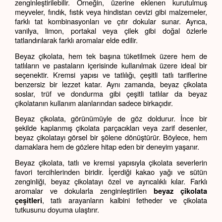
zenginleştirilebilir. Örneğin, üzerine eklenen kurutulmuş 
meyveler, fındık, fıstık veya hindistan cevizi gibi malzemeler, 
farklı tat kombinasyonları ve çıtır dokular sunar. Ayrıca, 
vanilya, limon, portakal veya çilek gibi doğal özlerle 
tatlandırılarak farklı aromalar elde edilir.
Beyaz çikolata, hem tek başına tüketilmek üzere hem de 
tatlıların ve pastaların içerisinde kullanılmak üzere ideal bir 
seçenektir. Kremsi yapısı ve tatlılığı, çeşitli tatlı tariflerine 
benzersiz bir lezzet katar. Aynı zamanda, beyaz çikolata 
soslar, trüf ve dondurma gibi çeşitli tatlılar da beyaz 
çikolatanın kullanım alanlarından sadece birkaçıdır.
Beyaz çikolata, görünümüyle de göz doldurur. İnce bir 
şekilde kaplanmış çikolata parçacıkları veya zarif desenler, 
beyaz çikolatayı görsel bir şölene dönüştürür. Böylece, hem 
damaklara hem de gözlere hitap eden bir deneyim yaşanır.
Beyaz çikolata, tatlı ve kremsi yapısıyla çikolata severlerin 
favori tercihlerinden biridir. İçerdiği kakao yağı ve sütün 
zenginliği, beyaz çikolatayı özel ve ayrıcalıklı kılar. Farklı 
aromalar ve dokularla zenginleştirilen 
beyaz çikolata 
, tatlı arayanların kalbini fetheder ve çikolata 
çeşitleri
tutkusunu doyuma ulaştırır.