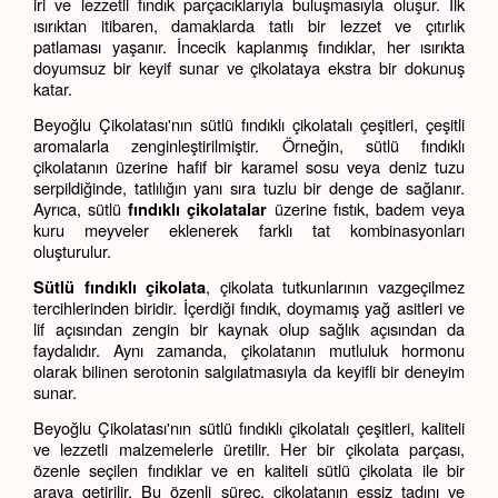
iri ve lezzetli fındık parçacıklarıyla buluşmasıyla oluşur. İlk 
ısırıktan itibaren, damaklarda tatlı bir lezzet ve çıtırlık 
patlaması yaşanır. İncecik kaplanmış fındıklar, her ısırıkta 
doyumsuz bir keyif sunar ve çikolataya ekstra bir dokunuş 
katar.
Beyoğlu Çikolatası'nın sütlü fındıklı çikolatalı çeşitleri, çeşitli 
aromalarla zenginleştirilmiştir. Örneğin, sütlü fındıklı 
çikolatanın üzerine hafif bir karamel sosu veya deniz tuzu 
serpildiğinde, tatlılığın yanı sıra tuzlu bir denge de sağlanır. 
Ayrıca, sütlü 
 üzerine fıstık, badem veya 
fındıklı çikolatalar
kuru meyveler eklenerek farklı tat kombinasyonları 
oluşturulur.
, çikolata tutkunlarının vazgeçilmez 
Sütlü fındıklı çikolata
tercihlerinden biridir. İçerdiği fındık, doymamış yağ asitleri ve 
lif açısından zengin bir kaynak olup sağlık açısından da 
faydalıdır. Aynı zamanda, çikolatanın mutluluk hormonu 
olarak bilinen serotonin salgılatmasıyla da keyifli bir deneyim 
sunar.
Beyoğlu Çikolatası'nın sütlü fındıklı çikolatalı çeşitleri, kaliteli 
ve lezzetli malzemelerle üretilir. Her bir çikolata parçası, 
özenle seçilen fındıklar ve en kaliteli sütlü çikolata ile bir 
araya getirilir. Bu özenli süreç, çikolatanın eşsiz tadını ve 