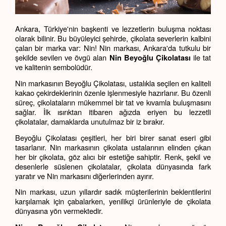
Ankara, Türkiye'nin başkenti ve lezzetlerin buluşma noktası 
olarak bilinir. Bu büyüleyici şehirde, çikolata severlerin kalbini 
çalan bir marka var: Nin! Nin markası, Ankara'da tutkulu bir 
şekilde sevilen ve övgü alan 
 ile tat 
Nin Beyoğlu Çikolatası
ve kalitenin sembolüdür.
Nin markasının Beyoğlu Çikolatası, ustalıkla seçilen en kaliteli 
kakao çekirdeklerinin özenle işlenmesiyle hazırlanır. Bu özenli 
süreç, çikolataların mükemmel bir tat ve kıvamla buluşmasını 
sağlar. İlk ısırıktan itibaren ağızda eriyen bu lezzetli 
çikolatalar, damaklarda unutulmaz bir iz bırakır.
Beyoğlu Çikolatası çeşitleri, her biri birer sanat eseri gibi 
tasarlanır. Nin markasının çikolata ustalarının elinden çıkan 
her bir çikolata, göz alıcı bir estetiğe sahiptir. Renk, şekil ve 
desenlerle süslenen çikolatalar, çikolata dünyasında fark 
yaratır ve Nin markasını diğerlerinden ayırır.
Nin markası, uzun yıllardır sadık müşterilerinin beklentilerini 
karşılamak için çabalarken, yenilikçi ürünleriyle de çikolata 
dünyasına yön vermektedir.