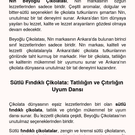
, Nin markasının özgün 
Nin Beyoğlu Çikolatası
lezzetlerinden sadece biridir. Çeşitli aromalar, dolgular ve 
bitter-sütlü seçenekleri ile çikolata tutkunlarını şımartan Nin, 
unutulmaz bir tat deneyimi sunar. Ankara’dan tüm dünyaya 
yayılan bu lezzet, kalite ve lezzet arayanların gözdesi olmaya 
devam edecektir.
Beyoğlu Çikolatası, Nin markasının Ankara'da bulunan birinci 
sınıf lezzetlerinden sadece biridir. Nin markası, kaliteli ve 
lezzetli çikolatalarıyla Ankara'daki çikolata tutkunlarının 
gönlünde taht kurmuş bir markadır. Her bir çikolata, tatlılığın 
ve kalitenin mükemmel bir uyumunu sunar ve Ankara'nın 
çikolata dünyasına unutulmaz bir tat deneyimi kazandırır.
Sütlü Fındıklı Çikolata: Tatlılığın ve Çıtırlığın 
Uyum Dansı
Çikolata dünyasının eşsiz lezzetlerinden biri olan 
sütlü 
, tatlılık ve çıtırlığın mükemmel bir uyum 
fındıklı çikolata
dansı sunar. Bu lezzetli çikolata çeşidi, Beyoğlu Çikolatası'nın 
unutulmaz seçeneklerinden biridir.
Sütlü 
, zengin ve kremsi sütlü çikolatanın, 
fındıklı çikolatalar