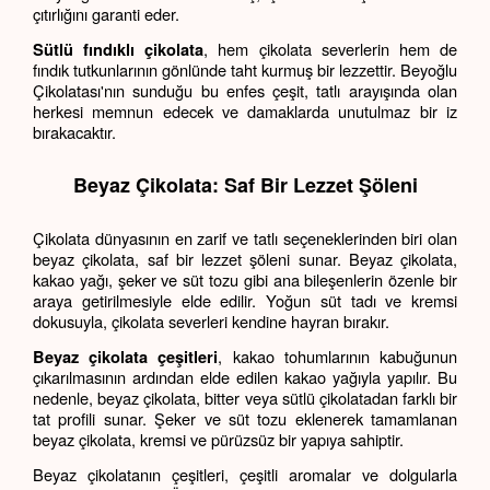
çıtırlığını garanti eder.
, hem çikolata severlerin hem de 
Sütlü fındıklı çikolata
fındık tutkunlarının gönlünde taht kurmuş bir lezzettir. Beyoğlu 
Çikolatası'nın sunduğu bu enfes çeşit, tatlı arayışında olan 
herkesi memnun edecek ve damaklarda unutulmaz bir iz 
bırakacaktır.
Beyaz Çikolata: Saf Bir Lezzet Şöleni
Çikolata dünyasının en zarif ve tatlı seçeneklerinden biri olan 
beyaz çikolata, saf bir lezzet şöleni sunar. Beyaz çikolata, 
kakao yağı, şeker ve süt tozu gibi ana bileşenlerin özenle bir 
araya getirilmesiyle elde edilir. Yoğun süt tadı ve kremsi 
dokusuyla, çikolata severleri kendine hayran bırakır.
, kakao tohumlarının kabuğunun 
Beyaz çikolata çeşitleri
çıkarılmasının ardından elde edilen kakao yağıyla yapılır. Bu 
nedenle, beyaz çikolata, bitter veya sütlü çikolatadan farklı bir 
tat profili sunar. Şeker ve süt tozu eklenerek tamamlanan 
beyaz çikolata, kremsi ve pürüzsüz bir yapıya sahiptir.
Beyaz çikolatanın çeşitleri, çeşitli aromalar ve dolgularla 