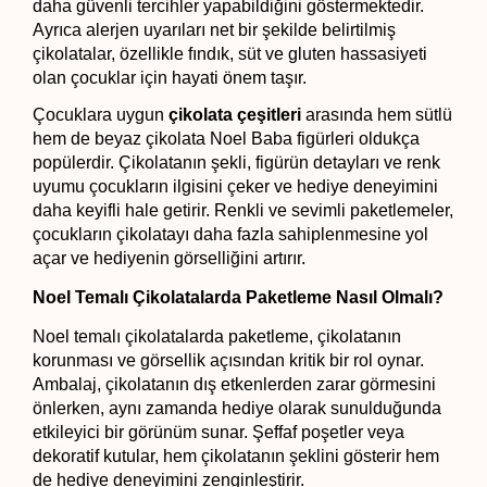
daha güvenli tercihler yapabildiğini göstermektedir. 
Ayrıca alerjen uyarıları net bir şekilde belirtilmiş 
çikolatalar, özellikle fındık, süt ve gluten hassasiyeti 
olan çocuklar için hayati önem taşır.
Çocuklara uygun 
çikolata çeşitleri
 arasında hem sütlü 
hem de beyaz çikolata Noel Baba figürleri oldukça 
popülerdir. Çikolatanın şekli, figürün detayları ve renk 
uyumu çocukların ilgisini çeker ve hediye deneyimini 
daha keyifli hale getirir. Renkli ve sevimli paketlemeler, 
çocukların çikolatayı daha fazla sahiplenmesine yol 
açar ve hediyenin görselliğini artırır.
Noel Temalı Çikolatalarda Paketleme Nasıl Olmalı?
Noel temalı çikolatalarda paketleme, çikolatanın 
korunması ve görsellik açısından kritik bir rol oynar. 
Ambalaj, çikolatanın dış etkenlerden zarar görmesini 
önlerken, aynı zamanda hediye olarak sunulduğunda 
etkileyici bir görünüm sunar. Şeffaf poşetler veya 
dekoratif kutular, hem çikolatanın şeklini gösterir hem 
de hediye deneyimini zenginleştirir.