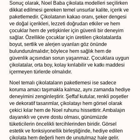
Sonuç olarak, Noel Baba çikolata modelleri seçilirken 
dikkat edilmesi gereken temel unsurlar kalite, içerik ve 
paketlemedir. Çikolatanın kakao oranı, şeker dengesi 
ve doğal içerikleri, lezzeti doğrudan etkiler ve hem 
çocuklar hem de yetişkinler için güvenli bir deneyim 
sağlar. Özellikle çocuklar için üretilen çikolatalarda 
boyut, sertlik ve alerjen uyarıları göz önünde 
bulundurulmalıdır; böylece hem sağlık hem de 
güvenlik açısından sorun yaşanmaz. Çocuklara uygun 
çikolatalar, orta boy, kolay kırılabilir ve katkı maddesi 
içermeyen türlerde olmalıdır.
Noel temalı çikolataların paketlemesi ise sadece 
koruma amacı taşımakla kalmaz, aynı zamanda hediye 
deneyimini zenginleştirir. Şeffaf kutular, renkli poşetler 
ve dekoratif tasarımlar, çikolatayı hem görsel olarak 
çekici kılar hem de Noel ruhunu hissettirir. Ambalajın 
dayanıklı ve çevre dostu olması, günümüzde 
tüketicilerin öncelikli tercihlerinden biridir. Görsel 
estetik ve fonksiyonellik birleştiğinde, hediye edilen 
çikolata hem değerli hem de unutulmaz hale gelir.