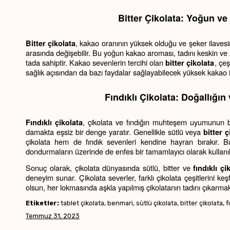
Bitter Çikolata: Yoğun v
, kakao oranının yüksek olduğu ve şeker ilavesi
Bitter çikolata
arasında değişebilir. Bu yoğun kakao aroması, tadını keskin ve 
tada sahiptir. Kakao sevenlerin tercihi olan 
, çeş
bitter çikolata
sağlık açısından da bazı faydalar sağlayabilecek yüksek kakao iç
Fındıklı Çikolata: Doğallığı
, çikolata ve fındığın muhteşem uyumunun birle
Fındıklı çikolata
damakta eşsiz bir denge yaratır. Genellikle sütlü veya 
bitter ç
çikolata hem de fındık sevenleri kendine hayran bırakır. Bu l
dondurmaların üzerinde de enfes bir tamamlayıcı olarak kullanılı
Sonuç olarak, çikolata dünyasında sütlü, bitter ve 
fındıklı çi
deneyim sunar. Çikolata severler, farklı çikolata çeşitlerini ke
olsun, her lokmasında aşkla yapılmış çikolatanın tadını çıkarmak,
Etiketler:
tablet çikolata, benmari, sütlü çikolata, bitter çikolata, fı
Temmuz 31, 2023