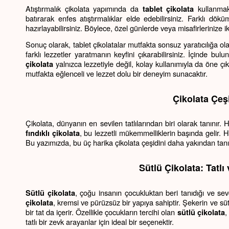
Atıştırmalık çikolata yapımında da 
 kullanmak
tablet çikolata
batırarak enfes atıştırmalıklar elde edebilirsiniz. Farklı dökü
hazırlayabilirsiniz. Böylece, özel günlerde veya misafirlerinize ik
Sonuç olarak, tablet çikolatalar mutfakta sonsuz yaratıcılığa olan
farklı lezzetler yaratmanın keyfini çıkarabilirsiniz. İçinde bu
 yalnızca lezzetiyle değil, kolay kullanımıyla da öne 
çikolata
mutfakta eğlenceli ve lezzet dolu bir deneyim sunacaktır.
Çikolata Çeşi
, bu lezzetli mükemmelliklerin başında gelir. He
fındıklı çikolata
Bu yazımızda, bu üç harika çikolata çeşidini daha yakından tanıy
Sütlü Çikolata: Tatlı
, çoğu insanın çocukluktan beri tanıdığı ve sevd
Sütlü çikolata
, kremsi ve pürüzsüz bir yapıya sahiptir. Şekerin ve s
çikolata
bir tat da içerir. Özellikle çocukların tercihi olan 
,
sütlü çikolata
tatlı bir zevk arayanlar için ideal bir seçenektir.