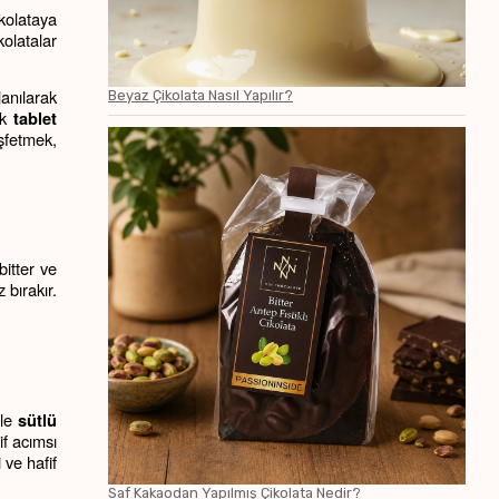
olataya 
olatalar 
anılarak 
Beyaz Çikolata Nasıl Yapılır?
k 
tablet 
şfetmek, 
Çikolata, dünyanın en sevilen tatlılarından biri olarak tanınır. Herkesin damak tadına hitap eden farklı çeşitleri bulunmaktadır. Sütlü, bitter ve 
bırakır. 
le 
sütlü 
f acımsı 
 ve hafif 
Saf Kakaodan Yapılmış Çikolata Nedir?