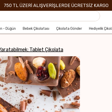
750 TL ÜZERİ ALIŞVERİŞLERDE ÜCRETSİZ KARGO
an - Düğün
Bebek Çikolatası
Çikolata Gönder
Hediyelik Çiko
Yaratabilmek: Tablet Çikolata