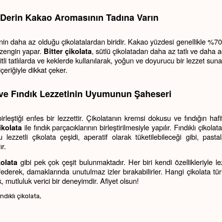
e Derin Kakao Aromasının Tadına Varın
nin daha az olduğu çikolatalardan biridir. Kakao yüzdesi genellikle %70
zengin yapar. 
, sütlü çikolatadan daha az tatlı ve daha ac
Bitter çikolata
itli tatlılarda ve keklerde kullanılarak, yoğun ve doyurucu bir lezzet sunar
eriğiyle dikkat çeker.
n ve Fındık Lezzetinin Uyumunun Şaheseri
ştiği enfes bir lezzettir. Çikolatanın kremsi dokusu ve fındığın hafif çı
 ile fındık parçacıklarının birleştirilmesiyle yapılır. Fındıklı çikolat
ikolata
ezzetli çikolata çeşidi, aperatif olarak tüketilebileceği gibi, pastal
r.
 gibi pek çok çeşit bulunmaktadır. Her biri kendi özellikleriyle lezz
kolata
şfederek, damaklarında unutulmaz izler bırakabilirler. Hangi çikolata tür
 mutluluk verici bir deneyimdir. Afiyet olsun!
ndıklı çikolata,