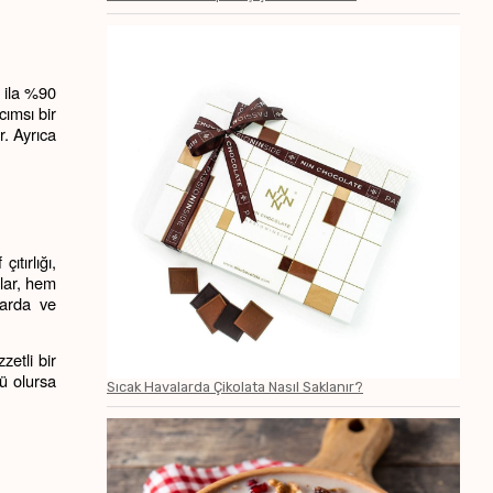
 ila %90 
ımsı bir 
. Ayrıca 
tırlığı, 
alar, hem 
arda ve 
etli bir 
ü olursa 
Sıcak Havalarda Çikolata Nasıl Saklanır?