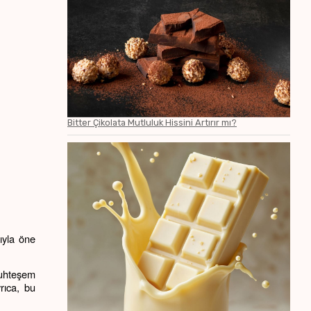
Bitter Çikolata Mutluluk Hissini Artırır mı?
ıyla öne 
muhteşem 
ıca, bu 