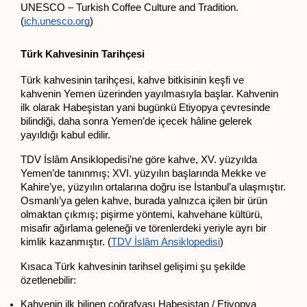
UNESCO – Turkish Coffee Culture and Tradition. 
(
ich.unesco.org
)
Türk Kahvesinin Tarihçesi
Türk kahvesinin tarihçesi, kahve bitkisinin keşfi ve 
kahvenin Yemen üzerinden yayılmasıyla başlar. Kahvenin 
ilk olarak Habeşistan yani bugünkü Etiyopya çevresinde 
bilindiği, daha sonra Yemen’de içecek hâline gelerek 
yayıldığı kabul edilir.
TDV İslâm Ansiklopedisi’ne göre kahve, XV. yüzyılda 
Yemen’de tanınmış; XVI. yüzyılın başlarında Mekke ve 
Kahire’ye, yüzyılın ortalarına doğru ise İstanbul’a ulaşmıştır. 
Osmanlı’ya gelen kahve, burada yalnızca içilen bir ürün 
olmaktan çıkmış; pişirme yöntemi, kahvehane kültürü, 
misafir ağırlama geleneği ve törenlerdeki yeriyle ayrı bir 
kimlik kazanmıştır. (
TDV İslâm Ansiklopedisi
)
Kısaca Türk kahvesinin tarihsel gelişimi şu şekilde 
özetlenebilir:
Kahvenin ilk bilinen coğrafyası Habeşistan / Etiyopya 