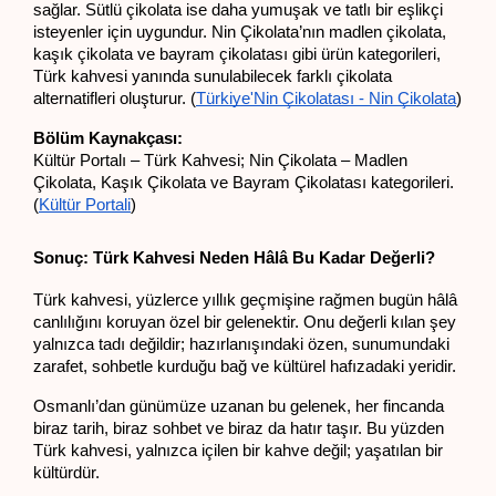
sağlar. Sütlü çikolata ise daha yumuşak ve tatlı bir eşlikçi 
isteyenler için uygundur. Nin Çikolata’nın madlen çikolata, 
kaşık çikolata ve bayram çikolatası gibi ürün kategorileri, 
Türk kahvesi yanında sunulabilecek farklı çikolata 
alternatifleri oluşturur. (
Türkiye'Nin Çikolatası - Nin Çikolata
)
Bölüm Kaynakçası:
Kültür Portalı – Türk Kahvesi; Nin Çikolata – Madlen 
Çikolata, Kaşık Çikolata ve Bayram Çikolatası kategorileri. 
(
Kültür Portali
)
Sonuç: Türk Kahvesi Neden Hâlâ Bu Kadar Değerli?
Türk kahvesi, yüzlerce yıllık geçmişine rağmen bugün hâlâ 
canlılığını koruyan özel bir gelenektir. Onu değerli kılan şey 
yalnızca tadı değildir; hazırlanışındaki özen, sunumundaki 
zarafet, sohbetle kurduğu bağ ve kültürel hafızadaki yeridir.
Osmanlı’dan günümüze uzanan bu gelenek, her fincanda 
biraz tarih, biraz sohbet ve biraz da hatır taşır. Bu yüzden 
Türk kahvesi, yalnızca içilen bir kahve değil; yaşatılan bir 
kültürdür.