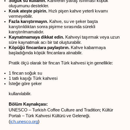
Soğuk su kullanın.
 Kahvenin yavaş ısınması köpük 
oluşumunu destekler.
Kısık ateşte pişirin.
 Hızlı pişen kahve yeterli kıvamı 
vermeyebilir.
Fazla karıştırmayın.
 Kahve, su ve şeker başta 
karıştırıldıktan sonra pişirme sırasında sürekli 
karıştırılmamalıdır.
Kaynatmamaya dikkat edin.
 Kahveyi taşırmak veya uzun 
süre kaynatmak acı bir tat oluşturabilir.
Köpüğü fincanlara paylaştırın.
 Kahve kabarmaya 
başladığında köpük fincanlara alınabilir.
Pratik ölçü olarak bir fincan Türk kahvesi için genellikle:
1 fincan soğuk su
1 tatlı kaşığı Türk kahvesi
İsteğe göre şeker
kullanılabilir.
Bölüm Kaynakçası:
UNESCO – Turkish Coffee Culture and Tradition; Kültür 
Portalı – Türk Kahvesi Kültürü ve Geleneği. 
(
ich.unesco.org
)