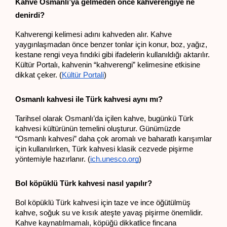
Kahve Osmanlı’ya gelmeden önce kahverengiye ne 
denirdi?
Kahverengi kelimesi adını kahveden alır. Kahve 
yaygınlaşmadan önce benzer tonlar için konur, boz, yağız, 
kestane rengi veya fındıki gibi ifadelerin kullanıldığı aktarılır. 
Kültür Portalı, kahvenin “kahverengi” kelimesine etkisine 
dikkat çeker. (
Kültür Portali
)
Osmanlı kahvesi ile Türk kahvesi aynı mı?
Tarihsel olarak Osmanlı’da içilen kahve, bugünkü Türk 
kahvesi kültürünün temelini oluşturur. Günümüzde 
“Osmanlı kahvesi” daha çok aromalı ve baharatlı karışımlar 
için kullanılırken, Türk kahvesi klasik cezvede pişirme 
yöntemiyle hazırlanır. (
ich.unesco.org
)
Bol köpüklü Türk kahvesi nasıl yapılır?
Bol köpüklü Türk kahvesi için taze ve ince öğütülmüş 
kahve, soğuk su ve kısık ateşte yavaş pişirme önemlidir. 
Kahve kaynatılmamalı, köpüğü dikkatlice fincana 