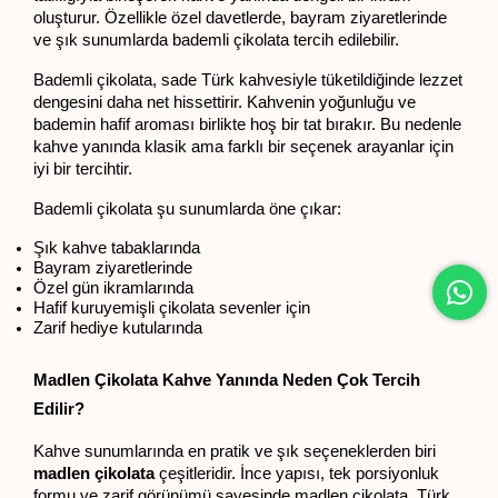
oluşturur. Özellikle özel davetlerde, bayram ziyaretlerinde 
ve şık sunumlarda bademli çikolata tercih edilebilir.
Bademli çikolata, sade Türk kahvesiyle tüketildiğinde lezzet 
dengesini daha net hissettirir. Kahvenin yoğunluğu ve 
bademin hafif aroması birlikte hoş bir tat bırakır. Bu nedenle 
kahve yanında klasik ama farklı bir seçenek arayanlar için 
iyi bir tercihtir.
Bademli çikolata şu sunumlarda öne çıkar:
Şık kahve tabaklarında
Bayram ziyaretlerinde
Özel gün ikramlarında
Hafif kuruyemişli çikolata sevenler için
Zarif hediye kutularında
Madlen Çikolata Kahve Yanında Neden Çok Tercih 
Edilir?
Kahve sunumlarında en pratik ve şık seçeneklerden biri 
madlen çikolata
 çeşitleridir. İnce yapısı, tek porsiyonluk 
formu ve zarif görünümü sayesinde madlen çikolata, Türk 