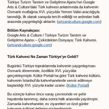
Türkiye Turizm Tanıtım ve Geliştirme Ajansı’nın Google 
Arts & Culture’daki Türk kahvesi anlatımında da kahvenin 
Osmanlı mutfağına XVI. yüzyılda Yemen Valisi aracılığıyla 
tanındığı, ilk olarak sarayda tercih edildiği ve ardından halk 
arasında yaygınlaştığı aktarılır. (
artsandculture.google.com
)
Bölüm Kaynakçası:
Google Arts & Culture / Türkiye Turizm Tanıtım ve 
Geliştirme Ajansı – Çekirdekten Dünyaya: Türk Kahvesi. 
(
artsandculture.google.com
)
Türk Kahvesi Ne Zaman Türkiye’ye Geldi?
Bugünkü Türkiye topraklarında kahvenin yaygınlaşması 
Osmanlı döneminde, özellikle XVI. yüzyılda 
gerçekleşmiştir. Kültür Portalı’na göre Türk kahvesi kültürü, 
kahvenin İstanbul’da kahvehanelerde servis edilmeye 
başlandığı XVI. yüzyıla kadar uzanır. (
Kültür Portali
)
Bu süreçte kahve önce saray çevresinde ve şehir 
hayatında tanınmış, daha sonra halk arasında yayılmıştır. 
Zamanla kahvehaneler, ev ziyaretleri ve özel günler 
kahvenin kültürel değerini güçlendirmiştir.