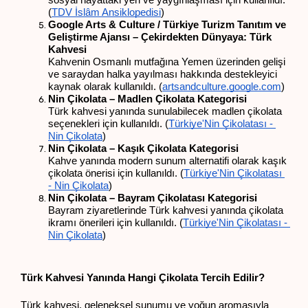
(
TDV İslâm Ansiklopedisi
)
Google Arts & Culture / Türkiye Turizm Tanıtım ve 
Geliştirme Ajansı – Çekirdekten Dünyaya: Türk 
Kahvesi
Kahvenin Osmanlı mutfağına Yemen üzerinden gelişi 
ve saraydan halka yayılması hakkında destekleyici 
kaynak olarak kullanıldı. (
artsandculture.google.com
)
Nin Çikolata – Madlen Çikolata Kategorisi
Türk kahvesi yanında sunulabilecek madlen çikolata 
seçenekleri için kullanıldı. (
Türkiye'Nin Çikolatası - 
Nin Çikolata
)
Nin Çikolata – Kaşık Çikolata Kategorisi
Kahve yanında modern sunum alternatifi olarak kaşık 
çikolata önerisi için kullanıldı. (
Türkiye'Nin Çikolatası 
- Nin Çikolata
)
Nin Çikolata – Bayram Çikolatası Kategorisi
Bayram ziyaretlerinde Türk kahvesi yanında çikolata 
ikramı önerileri için kullanıldı. (
Türkiye'Nin Çikolatası - 
Nin Çikolata
)
Türk Kahvesi Yanında Hangi Çikolata Tercih Edilir?
Türk kahvesi, geleneksel sunumu ve yoğun aromasıyla 