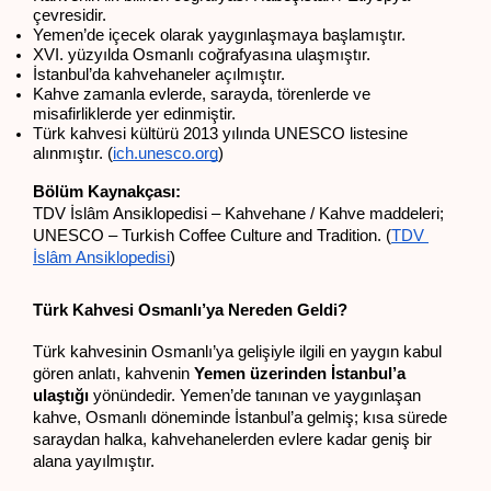
çevresidir.
Yemen’de içecek olarak yaygınlaşmaya başlamıştır.
XVI. yüzyılda Osmanlı coğrafyasına ulaşmıştır.
İstanbul’da kahvehaneler açılmıştır.
Kahve zamanla evlerde, sarayda, törenlerde ve 
misafirliklerde yer edinmiştir.
Türk kahvesi kültürü 2013 yılında UNESCO listesine 
alınmıştır. (
ich.unesco.org
)
Bölüm Kaynakçası:
TDV İslâm Ansiklopedisi – Kahvehane / Kahve maddeleri; 
UNESCO – Turkish Coffee Culture and Tradition. (
TDV 
İslâm Ansiklopedisi
)
Türk Kahvesi Osmanlı’ya Nereden Geldi?
Türk kahvesinin Osmanlı’ya gelişiyle ilgili en yaygın kabul 
gören anlatı, kahvenin 
Yemen üzerinden İstanbul’a 
ulaştığı
 yönündedir. Yemen’de tanınan ve yaygınlaşan 
kahve, Osmanlı döneminde İstanbul’a gelmiş; kısa sürede 
saraydan halka, kahvehanelerden evlere kadar geniş bir 
alana yayılmıştır.