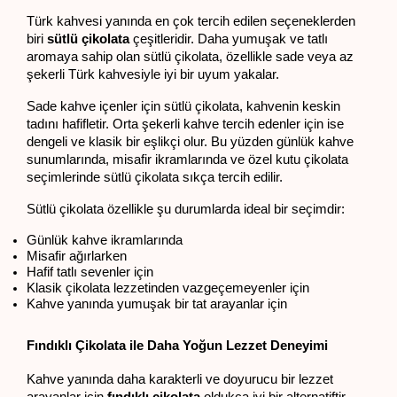
Türk kahvesi yanında en çok tercih edilen seçeneklerden 
biri 
sütlü çikolata
 çeşitleridir. Daha yumuşak ve tatlı 
aromaya sahip olan sütlü çikolata, özellikle sade veya az 
şekerli Türk kahvesiyle iyi bir uyum yakalar.
Sade kahve içenler için sütlü çikolata, kahvenin keskin 
tadını hafifletir. Orta şekerli kahve tercih edenler için ise 
dengeli ve klasik bir eşlikçi olur. Bu yüzden günlük kahve 
sunumlarında, misafir ikramlarında ve özel kutu çikolata 
seçimlerinde sütlü çikolata sıkça tercih edilir.
Sütlü çikolata özellikle şu durumlarda ideal bir seçimdir:
Günlük kahve ikramlarında
Misafir ağırlarken
Hafif tatlı sevenler için
Klasik çikolata lezzetinden vazgeçemeyenler için
Kahve yanında yumuşak bir tat arayanlar için
Fındıklı Çikolata ile Daha Yoğun Lezzet Deneyimi
Kahve yanında daha karakterli ve doyurucu bir lezzet 
arayanlar için 
fındıklı çikolata
 oldukça iyi bir alternatiftir. 