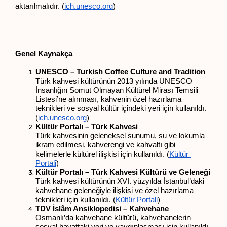
aktarılmalıdır. (
ich.unesco.org
)
Genel Kaynakça
UNESCO – Turkish Coffee Culture and Tradition
Türk kahvesi kültürünün 2013 yılında UNESCO 
İnsanlığın Somut Olmayan Kültürel Mirası Temsili 
Listesi’ne alınması, kahvenin özel hazırlama 
teknikleri ve sosyal kültür içindeki yeri için kullanıldı. 
(
ich.unesco.org
)
Kültür Portalı – Türk Kahvesi
Türk kahvesinin geleneksel sunumu, su ve lokumla 
ikram edilmesi, kahverengi ve kahvaltı gibi 
kelimelerle kültürel ilişkisi için kullanıldı. (
Kültür 
Portali
)
Kültür Portalı – Türk Kahvesi Kültürü ve Geleneği
Türk kahvesi kültürünün XVI. yüzyılda İstanbul’daki 
kahvehane geleneğiyle ilişkisi ve özel hazırlama 
teknikleri için kullanıldı. (
Kültür Portali
)
TDV İslâm Ansiklopedisi – Kahvehane
Osmanlı’da kahvehane kültürü, kahvehanelerin 
sosyal hayattaki yeri ve yaygınlaşması için kullanıldı. 