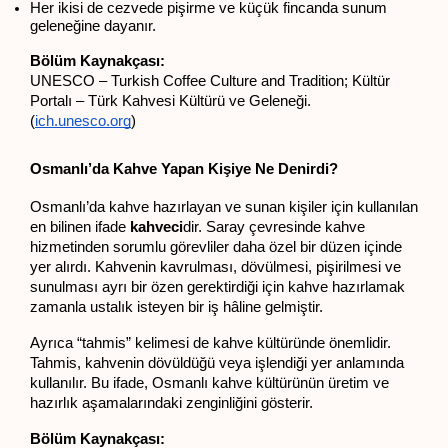
Her ikisi de cezvede pişirme ve küçük fincanda sunum 
geleneğine dayanır.
Bölüm Kaynakçası:
UNESCO – Turkish Coffee Culture and Tradition; Kültür 
Portalı – Türk Kahvesi Kültürü ve Geleneği. 
(
ich.unesco.org
)
Osmanlı’da Kahve Yapan Kişiye Ne Denirdi?
Osmanlı’da kahve hazırlayan ve sunan kişiler için kullanılan 
en bilinen ifade 
kahveci
dir. Saray çevresinde kahve 
hizmetinden sorumlu görevliler daha özel bir düzen içinde 
yer alırdı. Kahvenin kavrulması, dövülmesi, pişirilmesi ve 
sunulması ayrı bir özen gerektirdiği için kahve hazırlamak 
zamanla ustalık isteyen bir iş hâline gelmiştir.
Ayrıca “tahmis” kelimesi de kahve kültüründe önemlidir. 
Tahmis, kahvenin dövüldüğü veya işlendiği yer anlamında 
kullanılır. Bu ifade, Osmanlı kahve kültürünün üretim ve 
hazırlık aşamalarındaki zenginliğini gösterir.
Bölüm Kaynakçası: