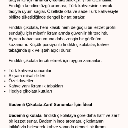
Fındığın kendine özgü aroması, Türk kahvesinin kavruk 
tadıyla uyum sağlar. Özellikle orta ve sade Türk kahvesiyle 
birlikte tüketildiğinde dengeli bir tat bırakır.
Fındıklı çikolata, hem klasik hem de güçlü bir lezzet profili 
sunduğu için misafir ikramlarında güvenilir bir tercihtir. 
Ayrıca kahve sunumuna daha zengin bir görünüm 
kazandırır. Küçük porsiyonlu fındıklı çikolatalar, kahve 
tabağında şık ve iştah açıcı durur.
Fındıklı çikolata tercih etmek için uygun zamanlar:
Türk kahvesi sunumları
Akşam misafirlikleri
Özel davetler
Kahve yanı ikramlık tabakları
Hediye çikolata kutuları
Bademli Çikolata Zarif Sunumlar İçin İdeal
Bademli çikolata
, fındıklı çikolataya göre daha hafif ve zarif 
bir lezzet sunar. Bademin ince aroması, çikolatanın 
tatlılığıyla birleşerek kahve yanında dengeli bir ikram 