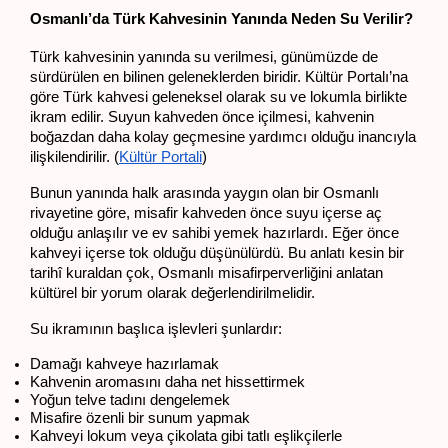
Osmanlı’da Türk Kahvesinin Yanında Neden Su Verilir?
Türk kahvesinin yanında su verilmesi, günümüzde de 
sürdürülen en bilinen geleneklerden biridir. Kültür Portalı’na 
göre Türk kahvesi geleneksel olarak su ve lokumla birlikte 
ikram edilir. Suyun kahveden önce içilmesi, kahvenin 
boğazdan daha kolay geçmesine yardımcı olduğu inancıyla 
ilişkilendirilir. (
Kültür Portali
)
Bunun yanında halk arasında yaygın olan bir Osmanlı 
rivayetine göre, misafir kahveden önce suyu içerse aç 
olduğu anlaşılır ve ev sahibi yemek hazırlardı. Eğer önce 
kahveyi içerse tok olduğu düşünülürdü. Bu anlatı kesin bir 
tarihî kuraldan çok, Osmanlı misafirperverliğini anlatan 
kültürel bir yorum olarak değerlendirilmelidir.
Su ikramının başlıca işlevleri şunlardır:
Damağı kahveye hazırlamak
Kahvenin aromasını daha net hissettirmek
Yoğun telve tadını dengelemek
Misafire özenli bir sunum yapmak
Kahveyi lokum veya çikolata gibi tatlı eşlikçilerle 