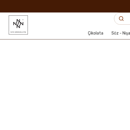
Çikolata
Söz - Niş