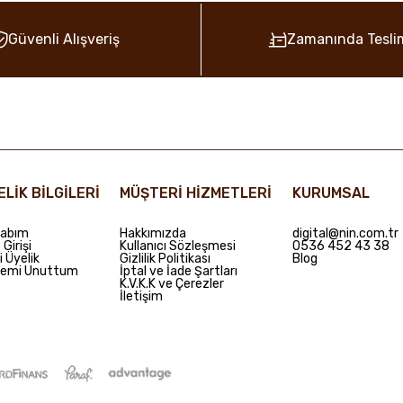
Güvenli Alışveriş
Zamanında Tesli
ELİK BİLGİLERİ
MÜŞTERİ HİZMETLERİ
KURUMSAL
abım
Hakkımızda
digital@nin.com.tr
Girişi
Kullanıcı Sözleşmesi
0536 452 43 38
i Üyelik
Gizlilik Politikası
Blog
remi Unuttum
İptal ve İade Şartları
K.V.K.K ve Çerezler
İletişim