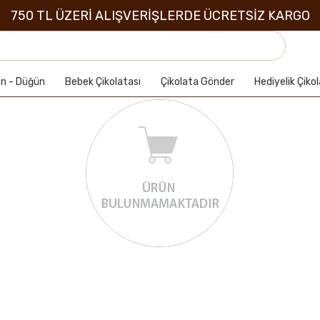
750 TL ÜZERİ ALIŞVERİŞLERDE ÜCRETSİZ KARGO
an - Düğün
Bebek Çikolatası
Çikolata Gönder
Hediyelik Çiko