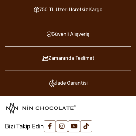
Protein(g)
7,4
15%
750 TL Üzeri Ücretsiz Kargo
Tuz/
Salt (g)
0,0
0%
* 2000 kalorilik beslenmede günlük tüketim oranı.
Percent Daily Values
RA* :
Recommended Daily Allowances
Güvenli Alışveriş
Zamanında Teslimat
İade Garantisi
Bizi Takip Edin