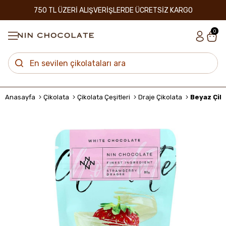
750 TL ÜZERİ ALIŞVERİŞLERDE ÜCRETSİZ KARGO
0
Anasayfa
Çikolata
Çikolata Çeşitleri
Draje Çikolata
Beyaz Çiko