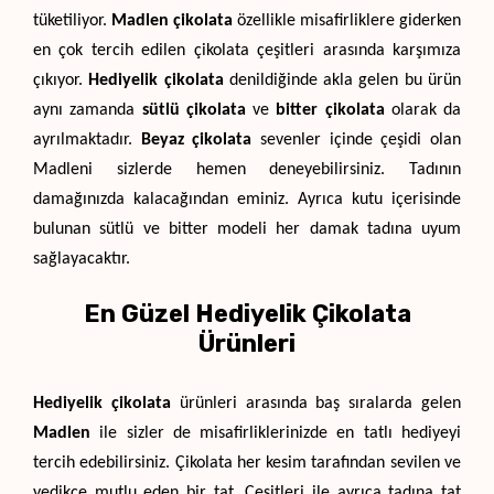
tüketiliyor. 
Madlen çikolata
 özellikle misafirliklere giderken 
en çok tercih edilen çikolata çeşitleri arasında karşımıza 
çıkıyor. 
Hediyelik çikolata
 denildiğinde akla gelen bu ürün 
aynı zamanda 
sütlü çikolata
 ve 
bitter çikolata
 olarak da 
ayrılmaktadır. 
Beyaz çikolata
 sevenler içinde çeşidi olan 
Madleni sizlerde hemen deneyebilirsiniz. Tadının 
damağınızda kalacağından eminiz. Ayrıca kutu içerisinde 
bulunan sütlü ve bitter modeli her damak tadına uyum 
sağlayacaktır. 
En Güzel Hediyelik Çikolata
Ürünleri
Hediyelik çikolata
 ürünleri arasında baş sıralarda gelen 
Madlen
 ile sizler de misafirliklerinizde en tatlı hediyeyi 
tercih edebilirsiniz. Çikolata her kesim tarafından sevilen ve 
yedikçe mutlu eden bir tat. Çeşitleri ile ayrıca tadına tat 