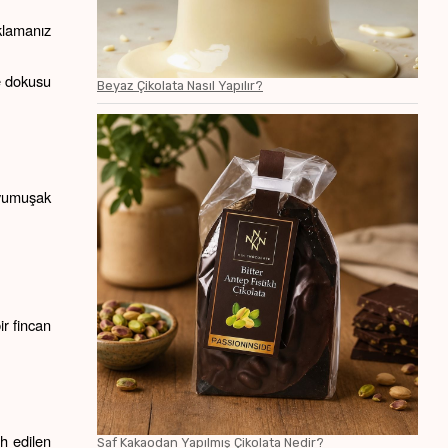
lamanız 
e dokusu 
Beyaz Çikolata Nasıl Yapılır?
yumuşak 
r fincan 
h edilen 
Saf Kakaodan Yapılmış Çikolata Nedir?