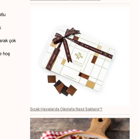
lu 
 
arak çok 
e hoş 
Sıcak Havalarda Çikolata Nasıl Saklanır?