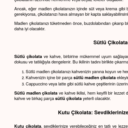
Ancak, eğer madlen çikolatanızın içinde süt veya krema gibi 
gerekiyorsa, çikolatanızı hava almayan bir kapta saklayabilirsi
Madlen çikolatanızı tüketmeden önce, buzdolabından çıkarıp bir
daha iyi olacaktır.
Sütlü Çikolat
 ve kahve, birbirine mükemmel uyum sağlayan b
Sütlü çikolata
dokusu ve tatlılığıyla dengelenir. Bu ikilinin tadını birlikte çıkar
Sütlü madlen çikolatanızı kahvenizin yanına koyun ve her
Kahvenizin içine bir parça 
 ekleyi
sütlü madlen çikolata
Cappuccino veya latte gibi sütlü kahve çeşitlerinin üzerin
 ve kahve ikilisi, hem keyifli bir lezzet 
Sütlü madlen çikolata
kahve ve birkaç parça 
 yeterli olacaktır.
sütlü çikolata
Kutu Çikolata: Sevdiklerinize
, sevdiklerinize verebileceğiniz en tatlı ve lezz
Kutu çikolata