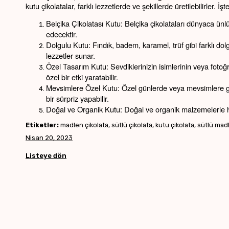
kutu çikolatalar, farklı lezzetlerde ve şekillerde üretilebilirler. İ
Belçika Çikolatası Kutu: Belçika çikolataları dünyaca ünlüd
edecektir.
Dolgulu Kutu: Fındık, badem, karamel, trüf gibi farklı do
lezzetler sunar.
Özel Tasarım Kutu: Sevdiklerinizin isimlerinin veya fotoğraf
özel bir etki yaratabilir.
Mevsimlere Özel Kutu: Özel günlerde veya mevsimlere göre 
bir sürpriz yapabilir.
Doğal ve Organik Kutu: Doğal ve organik malzemelerle hazı
Etiketler:
madlen çikolata, sütlü çikolata, kutu çikolata, sütlü mad
Nisan 20, 2023
Listeye dön