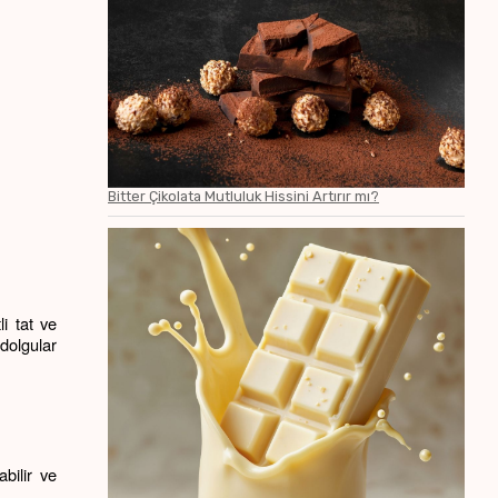
Bitter Çikolata Mutluluk Hissini Artırır mı?
i tat ve 
dolgular 
ilir ve 