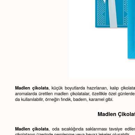
, küçük boyutlarda hazırlanan, kalıp çikolatada
Madlen çikolata
aromalarda üretilen madlen çikolatalar, özellikle özel günlerde v
da kullanılabilir, örneğin fındık, badem, karamel gibi.
M
adlen Çikol
, oda sıcaklığında saklanması tavsiye edilen
Madlen çikolata
çikolatanın üzerinde nemlenme veya beyaz lekeler oluşabilir.