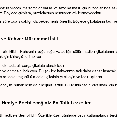
bozulabilecek malzemeler varsa ve taze kalması için buzdolabında sak
niz. Böylece çikolata, buzdolabının neminden etkilenmeyecektir.
 süre oda sıcaklığında bekletmeniz önerilir. Böylece çikolatanın tadı v
a ve Kahve: Mükemmel İkili
ir ikilidir. Kahvenin yoğunluğu ve acılığı, sütlü madlen çikolatanın 
mak için birkaç önerimiz var:
 lokmada bir parça çikolata alarak tadın.
n ve erimesini bekleyin. Bu şekilde kahvenizin tadı daha da tatlılaşacak.
e rendelenmiş sütlü madlen çikolata yı ekleyin ve tadını çıkarın.
deneyimi sunar hem de enerjinizi artırır. Bu ikilinin tadını çıkarmak için bi
 Hediye Edebileceğiniz En Tatlı Lezzetler
etli hediyelerden biridir. Özellikle özel günlerde veya kutlamalarda terci