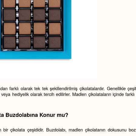
n farklı olarak tek tek şekillendirilmiş çikolatalardır. Genellikle çeşitl
eya hediyelik olarak tercih edilirler. Madlen çikolataların içinde farklı 
ata Buzdolabına Konur mu?
 bir çikolata çeşididir. Buzdolabı, madlen çikolatanın dokusunu bozab