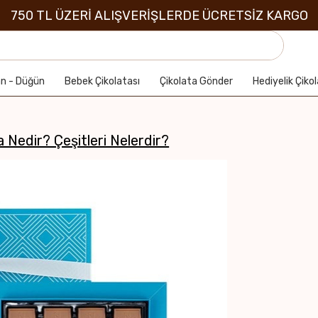
750 TL ÜZERİ ALIŞVERİŞLERDE ÜCRETSİZ KARGO
an - Düğün
Bebek Çikolatası
Çikolata Gönder
Hediyelik Çiko
 Nedir? Çeşitleri Nelerdir?