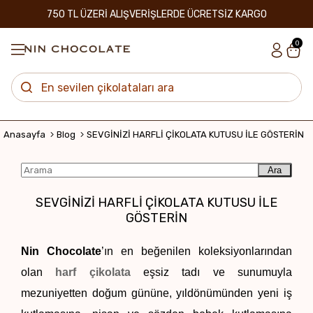
750 TL ÜZERİ ALIŞVERİŞLERDE ÜCRETSİZ KARGO
0
Anasayfa
Blog
SEVGİNİZİ HARFLİ ÇİKOLATA KUTUSU İLE GÖSTERİN
Ara
SEVGİNİZİ HARFLİ ÇİKOLATA KUTUSU İLE
GÖSTERİN
Nin Chocolate
’ın en beğenilen koleksiyonlarından 
olan
harf çikolata
 eşsiz tadı ve sunumuyla 
mezuniyetten doğum gününe, yıldönümünden yeni iş 