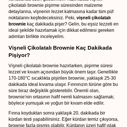
çikolatalı brownie pişirme süresinden malzeme 
detaylarına, vişnenin lezzet katmasına kadar tüm püf 
noktalarını keşfedeceksiniz. Peki, 
vişneli çikolatalı 
brownie
 kaç dakikada pişer?
Gelin, bu eşsiz lezzeti en 
ideal şekilde hazırlamak için dikkat edilmesi gereken 
adımları birlikte inceleyelim.
Vişneli Çikolatalı Brownie Kaç Dakikada 
Pişiyor?
Vişneli çikolatalı brownie hazırlarken, pişirme süresi 
lezzet ve kıvam açısından büyük önem taşır. Genellikle 
170-180°C sıcaklıkta pişirilen brownie, yaklaşık 25-30 
dakikada ideal kıvama ulaşır. Fırınınızın türüne göre bu 
süre biraz değişiklik gösterebilir. Önemli olan, 
brownie'nin ortasının hafif nemli kalmasını sağlamak; 
böylece yumuşak ve yoğun bir kıvam elde edilir.
Fırına koyduktan sonra yaklaşık 20. dakikada bir 
kürdan testi yapabilirsiniz. Eğer kürdan temiz çıkıyorsa, 
brownie fazla pişmiş olabilir. Kürdanın üzeri hafif ıslak 