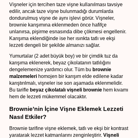
Vişneler için tercihen taze vişne kullanılması tavsiye 
edilir, ancak taze vişne bulunmadığı durumlarda 
dondurulmuş vişne de aynı işlevi görür. Vişneler, 
brownie karışımına eklenmeden önce hafifçe 
unlanırsa, pişirme esnasında dibe çökmesi engellenir. 
Karışıma eklendiğinde ise her ısırıkta tatlı ve ekşi 
lezzeti dengeli bir şekilde almanızı sağlar.
Yumurtalar (2 adet büyük boy) ve bir çimdik tuz da 
karışıma eklenerek, beyaz çikolatanın tatlılığını 
dengelemenize yardımcı olur. Tüm bu 
brownie 
malzemeleri
 homojen bir karışım elde edilene kadar 
karıştırılmalı, vişneler ise son aşamada eklenmelidir. 
Bu tarifle 
beyaz çikolatalı vişneli brownie 
hem kıvamı 
hem de lezzeti mükemmel olacaktır.
Brownie’nin İçine Vişne Eklemek Lezzeti 
Nasıl Etkiler?
Brownie tarifine vişne eklemek, tatlı ve ekşi bir kontrast 
yaratarak lezzet katmanlarını zenginleştirir. 
Vişneli 