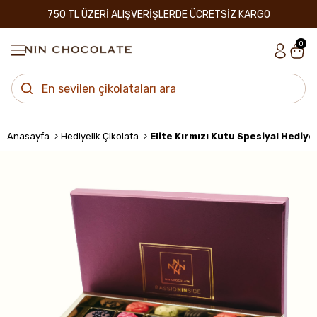
750 TL ÜZERİ ALIŞVERİŞLERDE ÜCRETSİZ KARGO
0
Anasayfa
Hediyelik Çikolata