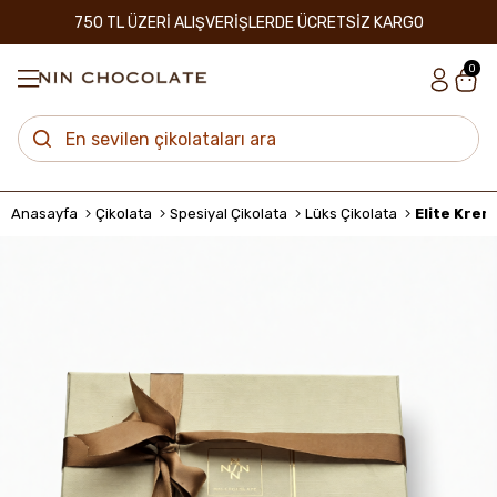
750 TL ÜZERİ ALIŞVERİŞLERDE ÜCRETSİZ KARGO
0
Anasayfa
Çikolata
Spesiyal Çikolata
Lüks Çikolata
Elite Krem