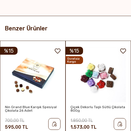
Benzer Ürünler
%15
%15
Ücretsiz
Kargo
Nin Grand Blue Karışık Spesiyal
Çiçek Dekorlu Taşlı Sütlü Çikolata
Çikolata 26 Adet
800g
700,00 TL
1.850,00 TL
595,00 TL
1.573,00 TL