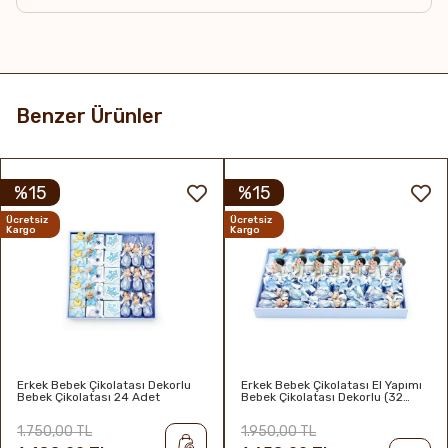
Raf Ömrü & Saklama Koşulları
6 ay / 16-22°C Serin, kuru, direkt güneş ışığından uzakta
ve kokusuz yerde muhafaza edilmelidir.
Benzer Ürünler
%15
%15
Ücretsiz
Ücretsiz
Kargo
Kargo
Erkek Bebek Çikolatası Dekorlu
Erkek Bebek Çikolatası El Yapımı
Bebek Çikolatası 24 Adet
Bebek Çikolatası Dekorlu (32
Adet)
1.750,00 TL
1.950,00 TL