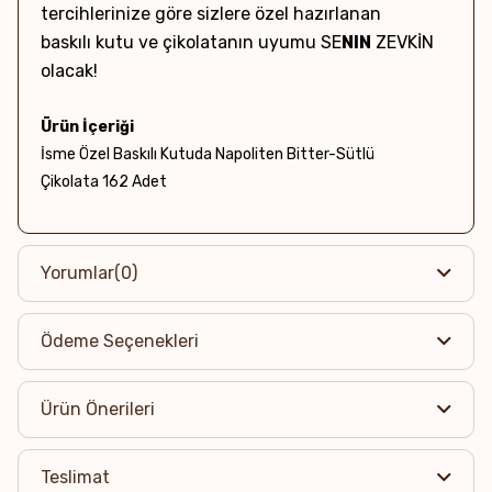
tercihlerinize göre sizlere özel hazırlanan
baskılı kutu ve çikolatanın uyumu SE
NIN
ZEVKİN
olacak!
Ürün İçeriği
İsme Özel Baskılı Kutuda Napoliten Bitter-Sütlü
Çikolata 162 Adet
Net Ağırlık & Adet
~891g / 162 Adet
Yorumlar
(0)
Kutu Boyutları
Ödeme Seçenekleri
36 x 23.5 x 4 cm
Alerjen Uyarısı
Ürün Önerileri
Eser miktarda Yer fıstığı, Süt ve Süt ürünleri, Badem,
Fındık, Ceviz, Antep Fıstığı ve Soya ürünü içerebilir.
Teslimat