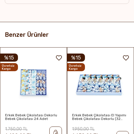
Raf Ömrü & Saklama Koşulları
6 ay / 16-22°C Serin, kuru, direkt güneş ışığından uzakta
ve kokusuz yerde muhafaza edilmelidir.
Benzer Ürünler
%15
%15
Ücretsiz
Ücretsiz
Kargo
Kargo
Erkek Bebek Çikolatası Dekorlu
Erkek Bebek Çikolatası El Yapımı
Bebek Çikolatası 24 Adet
Bebek Çikolatası Dekorlu (32
Adet)
1.750,00 TL
1.950,00 TL