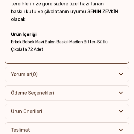
tercihlerinize göre sizlere özel hazırlanan
baskılı kutu ve çikolatanın uyumu SE
NIN
ZEVKİN
olacak!
Ürün İçeriği
Erkek Bebek Mavi Balon Baskılı Madlen Bitter-Sütlü
Çikolata 72 Adet
Net Ağırlık & Adet
~504g / 72 Adet
Yorumlar
(0)
Kutu Boyutları
Ödeme Seçenekleri
31.5 x 23 x 3.5 cm
Alerjen Uyarısı
Ürün Önerileri
Eser miktarda Yer fıstığı, Süt ve Süt ürünleri, Badem,
Fındık, Ceviz, Antep Fıstığı ve Soya ürünü içerebilir.
Teslimat