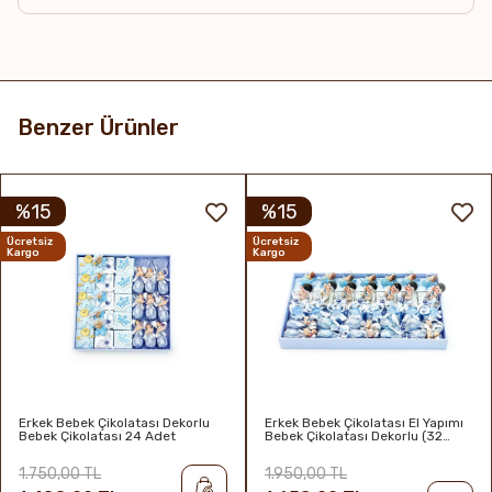
Raf Ömrü & Saklama Koşulları
6 ay / 16-22°C Serin, kuru, direkt güneş ışığından uzakta
ve kokusuz yerde muhafaza edilmelidir.
Benzer Ürünler
%15
%15
Ücretsiz
Ücretsiz
Kargo
Kargo
Erkek Bebek Çikolatası Dekorlu
Erkek Bebek Çikolatası El Yapımı
Bebek Çikolatası 24 Adet
Bebek Çikolatası Dekorlu (32
Adet)
1.750,00 TL
1.950,00 TL