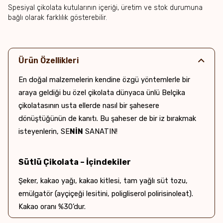
Spesiyal çikolata kutularının içeriği, üretim ve stok durumuna
bağlı olarak farklılık gösterebilir.
Ürün Özellikleri
En doğal malzemelerin kendine özgü yöntemlerle bir
araya geldiği bu özel çikolata dünyaca ünlü Belçika
çikolatasının usta ellerde nasıl bir şahesere
dönüştüğünün de kanıtı. Bu şaheser de bir iz bırakmak
isteyenlerin, SE
NİN
SANATIN!
Sütlü Çikolata – İçindekiler
Şeker, kakao yağı, kakao kitlesi, tam yağlı süt tozu,
emülgatör (ayçiçeği lesitini, poligliserol polirisinoleat).
Kakao oranı %30’dur.