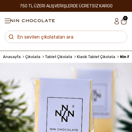
750 TL ÜZERİ ALIŞVERİŞLERDE ÜCRETSİZ KARGO
0
Anasayfa
Çikolata
Tablet Çikolata
Klasik Tablet Çikolata
Nin Fi