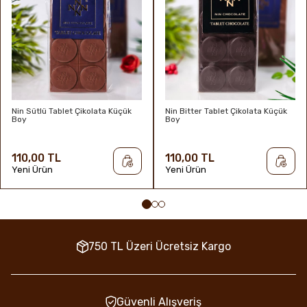
Raf Ömrü & Saklama Koşulları
1 Yıl / 16-22°C Serin, kuru, direkt güneş ışığından
uzakta ve kokusuz yerde muhafaza edilmelidir.
Nin Sütlü Tablet Çikolata Küçük
Nin Bitter Tablet Çikolata Küçük
Boy
Boy
110,00 TL
110,00 TL
Yeni Ürün
Yeni Ürün
750 TL Üzeri Ücretsiz Kargo
Güvenli Alışveriş