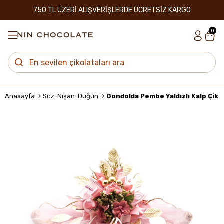
750 TL ÜZERİ ALIŞVERİŞLERDE ÜCRETSİZ KARGO
0
Anasayfa
Söz-Nişan-Düğün