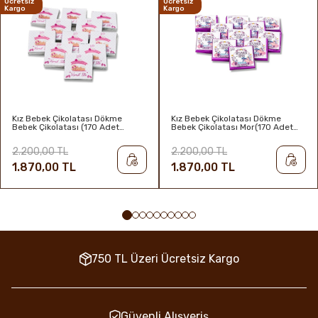
Ücretsiz
Ücretsiz
Kargo
Kargo
Kız Bebek Çikolatası Dökme
Kız Bebek Çikolatası Dökme
Bebek Çikolatası (170 Adet
Bebek Çikolatası Mor(170 Adet
Napoliten Çikolata)
Napoliten Çikolata)
2.200,00 TL
2.200,00 TL
1.870,00 TL
1.870,00 TL
750 TL Üzeri Ücretsiz Kargo
Güvenli Alışveriş