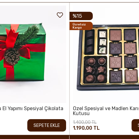
%15
Ücretsiz
Kargo
 El Yapımı Spesiyal Çikolata
Özel Spesiyal ve Madlen Karı
Kutusu
1.400,00 TL
SEPETE EKLE
1.190,00 TL