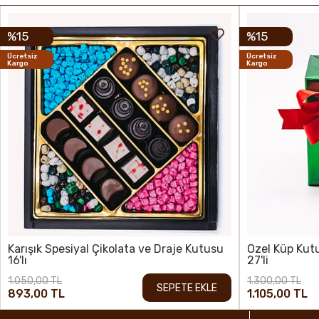
%15
%15
Ücretsiz
Ücretsiz
Kargo
Kargo
Karışık Spesiyal Çikolata ve Draje Kutusu
Özel Küp Kutu
16'lı
27'li
1.050,00 TL
1.300,00 TL
SEPETE EKLE
893,00 TL
1.105,00 TL