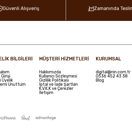
Güvenli Alışveriş
Zamanında Tesli
ELİK BİLGİLERİ
MÜŞTERİ HİZMETLERİ
KURUMSAL
abım
Hakkımızda
digital@nin.com.tr
Girişi
Kullanıcı Sözleşmesi
0536 452 43 38
i Üyelik
Gizlilik Politikası
Blog
remi Unuttum
İptal ve İade Şartları
K.V.K.K ve Çerezler
İletişim