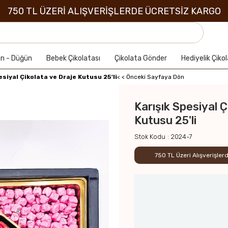
750 TL ÜZERİ ALIŞVERİŞLERDE ÜCRETSİZ KARGO
an - Düğün
Bebek Çikolatası
Çikolata Gönder
Hediyelik Çiko
esiyal Çikolata ve Draje Kutusu 25'li
< < Önceki Sayfaya Dön
Karışık Spesiyal Ç
Kutusu 25'li
Stok Kodu
2024-7
750 TL Üzeri Alışverişle