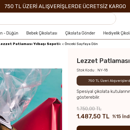
750 TL ÜZERİ ALIŞVERİŞLERDE ÜCRETSİZ KARGO
an - Düğün
Bebek Çikolatası
Çikolata Gönder
Hediyelik Çiko
Lezzet Patlaması Yılbaşı Sepeti
< < Önceki Sayfaya Dön
Lezzet Patlaması 
Stok Kodu
NY-18
750 TL Üzeri Alışverişle
Spesiyal çikolata kutularını
gösterebilir.
1.750,00 TL
1.487,50 TL
%
15
İnd