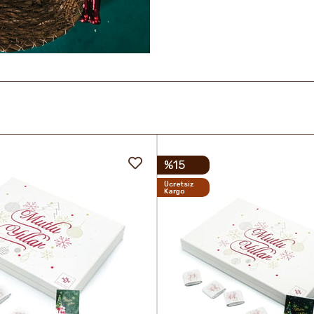
%15
Ücretsiz
Kargo