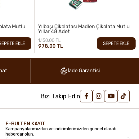
kolata Mutlu
Yılbaşı Çikolatası Madlen Çikolata Mutlu
Yıllar 48 Adet
1.150,00 TL
SEPETE EKLE
SEPETE EKLE
978,00 TL
mat
İade Garantisi
Bizi Takip Edin
E-BÜLTEN KAYIT
Kampanyalarımızdan ve indirimlerimizden güncel olarak
haberdar olun.