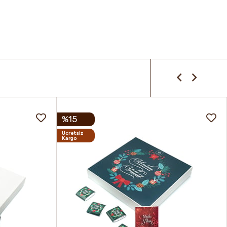
%15
Ücretsiz
Kargo