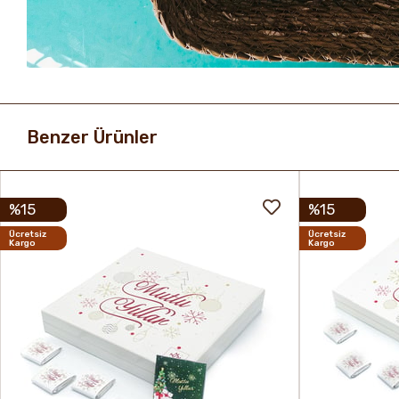
Benzer Ürünler
%15
%15
Ücretsiz
Ücretsiz
Kargo
Kargo