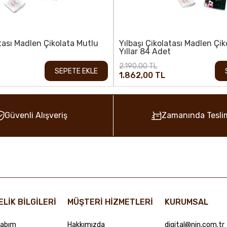
atası Madlen Çikolata Mutlu
Yılbaşı Çikolatası Madlen Çi
Yıllar 84 Adet
2.190,00 TL
SEPETE EKLE
1.862,00 TL
Güvenli Alışveriş
Zamanında Tesli
ELİK BİLGİLERİ
MÜŞTERİ HİZMETLERİ
KURUMSAL
abım
Hakkımızda
digital@nin.com.tr