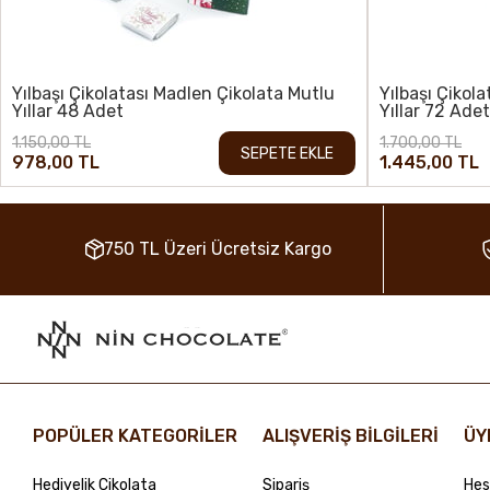
Yılbaşı Çikolatası Madlen Çikolata Mutlu
Yılbaşı Çikol
Yıllar 48 Adet
Yıllar 72 Adet
1.150,00 TL
1.700,00 TL
SEPETE EKLE
978,00 TL
1.445,00 TL
750 TL Üzeri Ücretsiz Kargo
POPÜLER KATEGORİLER
ALIŞVERİŞ BİLGİLERİ
ÜY
Hediyelik Çikolata
Sipariş
Hes