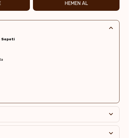
ı Sepeti
ta