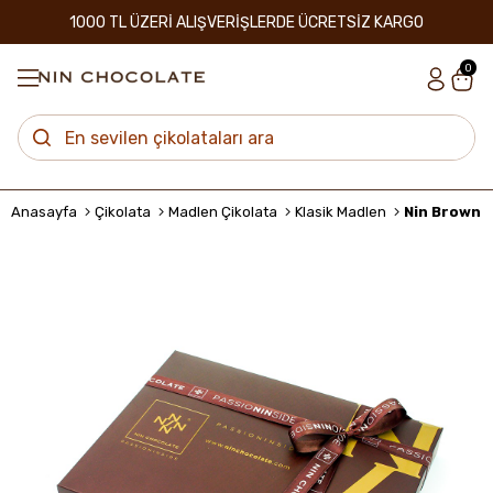
1000 TL ÜZERİ ALIŞVERİŞLERDE ÜCRETSİZ KARGO
0
Anasayfa
Çikolata
Madlen Çikolata
Klasik Madlen
Nin Brown M