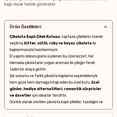
bağlı olarak farklılık gösterebilir.
Ürün Özellikleri
Çikolata Kaplı Çilek Kutusu
, taptaze çileklerin özenle
seçilmiş
bitter, sütlü, ruby ve beyaz çikolata
ile
kaplanmasıyla hazırlanmıştır.
El yapımı dokunuşlarla süslenen bu özel lezzet, her
lokmada çikolatanın yoğun aroması ile çileğin ferah
tadını bir araya getirir.
Şık sunumu ve farklı çikolata kaplama seçenekleriyle
hem göze hem damağa hitap eden bu özel kutu;
özel
günler, hediye alternatifleri, romantik sürprizler
ve davetler
için ideal bir tercihtir.
Günlük olarak üretilen çikolata kaplı çilekler, tazeliğini ve
lezzetini koruyacak şekilde özenle paketlenir.