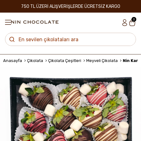
750 TL ÜZERİ ALIŞVERİŞLERDE ÜCRETSİZ KARGO
0
Anasayfa
Çikolata
Çikolata Çeşitleri
Meyveli Çikolata
Nin Karı