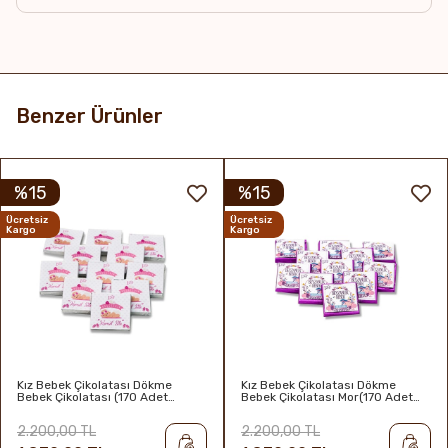
Raf Ömrü & Saklama Koşulları
6 ay / 16-22°C Serin, kuru, direkt güneş ışığından uzakta
ve kokusuz yerde muhafaza edilmelidir.
Benzer Ürünler
%15
%15
Ücretsiz
Ücretsiz
Kargo
Kargo
Kız Bebek Çikolatası Dökme
Kız Bebek Çikolatası Dökme
Bebek Çikolatası (170 Adet
Bebek Çikolatası Mor(170 Adet
Napoliten Çikolata)
Napoliten Çikolata)
2.200,00 TL
2.200,00 TL