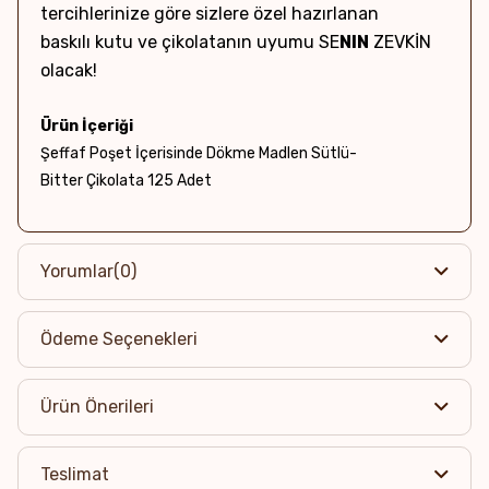
tercihlerinize göre sizlere özel hazırlanan
baskılı kutu ve çikolatanın uyumu SE
NIN
ZEVKİN
olacak!
Ürün İçeriği
Şeffaf Poşet İçerisinde Dökme Madlen Sütlü-
Bitter Çikolata 125 Adet
Net Ağırlık & Adet
~875g / 125 Adet
Yorumlar
(0)
Kutu Boyutları
Ödeme Seçenekleri
Kutusuz
Alerjen Uyarısı
Ürün Önerileri
Eser miktarda Yer fıstığı, Süt ve Süt ürünleri, Badem,
Fındık, Ceviz, Antep Fıstığı ve Soya ürünü içerebilir.
Teslimat