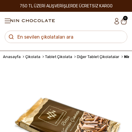
750 TL ÜZERİ ALIŞVERİŞLERDE ÜCRETSİZ KARGO
0
Anasayfa
Çikolata
Tablet Çikolata
Diğer Tablet Çikolatalar
Nin