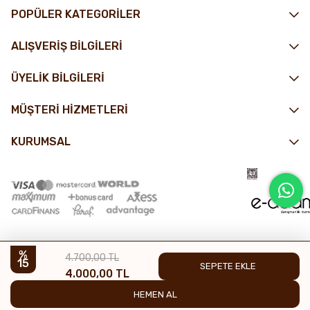
POPÜLER KATEGORİLER
ALIŞVERİŞ BİLGİLERİ
ÜYELİK BİLGİLERİ
MÜŞTERİ HİZMETLERİ
KURUMSAL
4.700,00 TL
15
4.000,00 TL
© 2025 Nin Çikolata - Tüm hakları saklıdır.