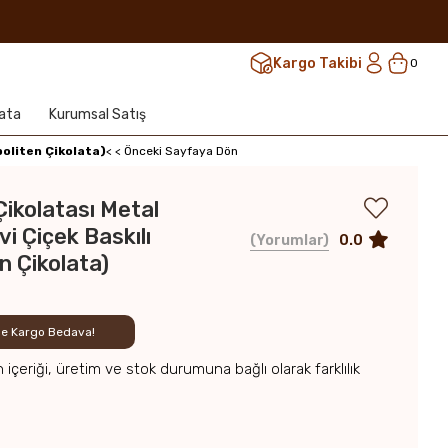
Kargo Takibi
0
lata
Kurumsal Satış
politen Çikolata)
< < Önceki Sayfaya Dön
Çikolatası Metal
i Çiçek Baskılı
0.0
Yorumlar
n Çikolata)
rde Kargo Bedava!
n içeriği, üretim ve stok durumuna bağlı olarak farklılık