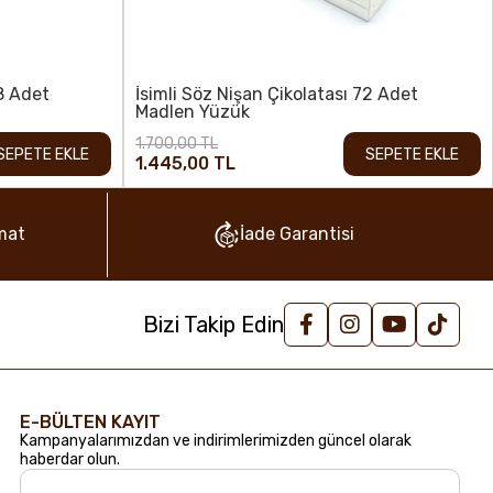
48 Adet
İsimli Söz Nişan Çikolatası 72 Adet
Madlen Yüzük
1.700,00 TL
SEPETE EKLE
SEPETE EKLE
1.445,00 TL
mat
İade Garantisi
Bizi Takip Edin
E-BÜLTEN KAYIT
Kampanyalarımızdan ve indirimlerimizden güncel olarak
haberdar olun.