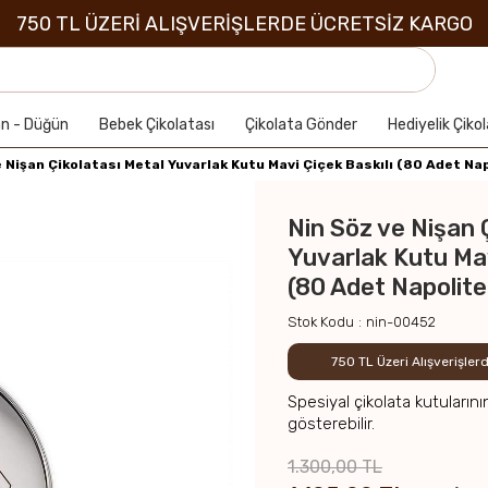
750 TL ÜZERİ ALIŞVERİŞLERDE ÜCRETSİZ KARGO
an - Düğün
Bebek Çikolatası
Çikolata Gönder
Hediyelik Çiko
e Nişan Çikolatası Metal Yuvarlak Kutu Mavi Çiçek Baskılı (80 Adet Na
Nin Söz ve Nişan 
Yuvarlak Kutu Mav
(80 Adet Napolite
Stok Kodu
nin-00452
750 TL Üzeri Alışverişle
Spesiyal çikolata kutularını
gösterebilir.
1.300,00 TL