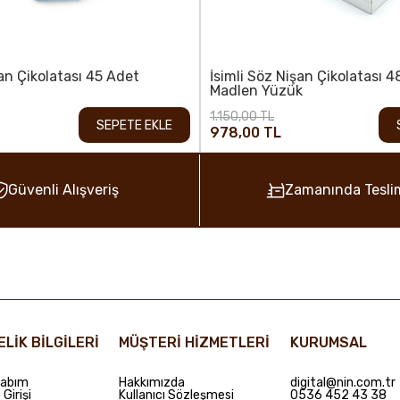
şan Çikolatası 45 Adet
İsimli Söz Nişan Çikolatası 
Madlen Yüzük
1.150,00 TL
SEPETE EKLE
978,00 TL
Güvenli Alışveriş
Zamanında Tesli
ELİK BİLGİLERİ
MÜŞTERİ HİZMETLERİ
KURUMSAL
abım
Hakkımızda
digital@nin.com.tr
Girişi
Kullanıcı Sözleşmesi
0536 452 43 38