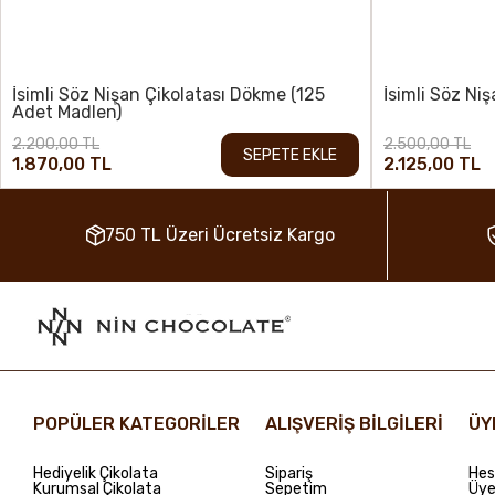
İsimli Söz Nişan Çikolatası Dökme (125
İsimli Söz Ni
Adet Madlen)
2.200,00 TL
2.500,00 TL
SEPETE EKLE
1.870,00 TL
2.125,00 TL
750 TL Üzeri Ücretsiz Kargo
POPÜLER KATEGORİLER
ALIŞVERİŞ BİLGİLERİ
ÜY
Hediyelik Çikolata
Sipariş
Hes
Kurumsal Çikolata
Sepetim
Üye 