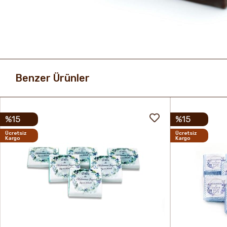
Benzer Ürünler
%15
%15
Ücretsiz
Ücretsiz
Kargo
Kargo