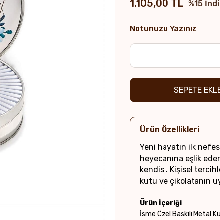
1.105,00 TL
%
15
İndi
Notunuzu Yazınız
Ürün Özellikleri
Yeni hayatın ilk nefes
heyecanına eşlik eden
kendisi. Kişisel tercih
kutu ve çikolatanın 
Ürün İçeriği
İsme Özel Baskılı Metal K