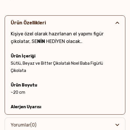
Ürün Özellikleri
Kişiye özel olarak hazırlanan el yapımı figür
çikolatar, SE
NİN
HEDİYEN olacak..
Ürün İçeriği
Sütlü, Beyaz ve Bitter Çikolatalı Noel Baba Figürlü
Çikolata
Ürün Boyutu
~20 cm
Alerjen Uyarısı
Eser miktarda Yer fıstığı, Süt ve Süt ürünleri, Badem,
Fındık, Ceviz, Antep Fıstığı ve Soya ürünü içerebilir.
Yorumlar
(0)