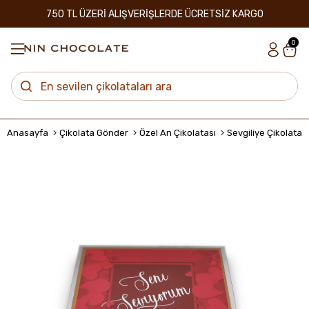
750 TL ÜZERİ ALIŞVERİŞLERDE ÜCRETSİZ KARGO
0
Anasayfa
Çikolata Gönder
Özel An Çikolatası
Sevgiliye Çikolata