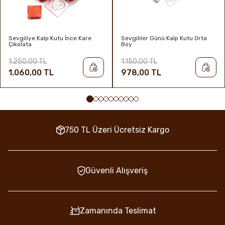
Sevgiliye Kalp Kutu İnce Kare
Sevgililer Günü Kalp Kutu Orta
Çikolata
Boy
1.250,00 TL
1.150,00 TL
1.060,00 TL
978,00 TL
750 TL Üzeri Ücretsiz Kargo
Güvenli Alışveriş
Zamanında Teslimat