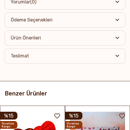
Yorumlar
(0)
- 12 li madlen çikolata
- Labubu çikolata
Ödeme Seçenekleri
Ürün Önerileri
Teslimat
Benzer Ürünler
%15
%15
Ücretsiz
Ücretsiz
Kargo
Kargo