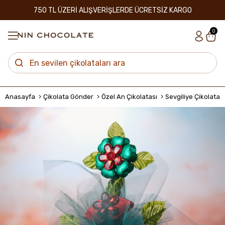
750 TL ÜZERİ ALIŞVERİŞLERDE ÜCRETSİZ KARGO
0
Anasayfa
Çikolata Gönder
Özel An Çikolatası
Sevgiliye Çikolata