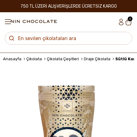
750 TL ÜZERİ ALIŞVERİŞLERDE ÜCRETSİZ KARGO
0
Anasayfa
Çikolata
Çikolata Çeşitleri
Draje Çikolata
Sütlü Karı